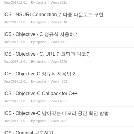
Date
2017.11.01
By
digipine
Views
2721
iOS - NSURLConnection로 다중 다운로드 구현
Date
2017.11.01
By
digipine
Views
2610
iOS - Objective - C 정규식 사용하기
Date
2017.11.01
By
digipine
Views
3801
iOS - Objective - C, URL 인코딩과 디코딩
Date
2017.11.01
By
digipine
Views
5229
iOS - Objective C 정규식 사용법 2
Date
2017.11.01
By
digipine
Views
4232
iOS - Objective-C Callback for C++
Date
2017.11.01
By
digipine
Views
4851
iOS - Objective-C 남아있는 메모리 공간 확인 방법
Date
2017.11.01
By
digipine
Views
2481
iOS - Openssl 빌드하기