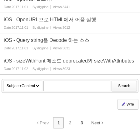
Date
2017.11.01
By
digipine
Views
3441
iOS - OpenURL으로 HTML에서 어플 실행
Date
2017.11.01
By
digipine
Views
3012
iOS - Query string을 Decode 하는 소스
Date
2017.11.01
By
digipine
Views
3031
iOS - sizeWithFont 메소드 deprecated와 sizeWithAttributes
Date
2017.11.02
By
digipine
Views
3023
Search
Write
Prev
1
2
3
Next