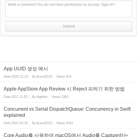
Write a comment You do not have permission to access. Sign In?
App UUID 생성 예시
Date
2025.12.10
By
lizard2019
Views
978
Apple AppStore App Review 시 Reject 피하기 위한 방법
Date
2017.11.02
By
digipine
Views
2362
Concurrent vs Serial DispatchQueue: Concurrency in Swift
explained
Date
2021.04.16
By
lizard2019
Views
3441
Core Audio를 사용하여 macOS에서 Audio를 Capture하는