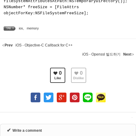
fileSystemAttributesAtPath:NSTemporaryDirectory()];
NSNumber* freeSize = [FileAttrs
objectForKey:NSFileSystemFreeSize];
ios
,
memory
TAG •
Prev
iOS - Objective-C Callback for C++
iOS - Openssl 빌드하기
Next
0
0
Like
Dislike
✔
Write a comment