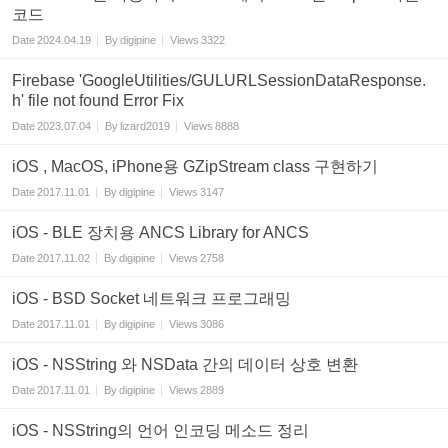
코드
Date
2024.04.19
By
digipine
Views
3322
Firebase 'GoogleUtilities/GULURLSessionDataResponse.
h' file not found Error Fix
Date
2023.07.04
By
lizard2019
Views
8888
iOS , MacOS, iPhone용 GZipStream class 구현하기
Date
2017.11.01
By
digipine
Views
3147
iOS - BLE 장치용 ANCS Library for ANCS
Date
2017.11.02
By
digipine
Views
2758
iOS - BSD Socket 네트워크 프로그래밍
Date
2017.11.01
By
digipine
Views
3086
iOS - NSString 와 NSData 간의 데이터 상호 변환
Date
2017.11.01
By
digipine
Views
2889
iOS - NSString의 언어 인코딩 메소드 정리