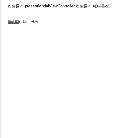
컨트롤러 presentModalViewController:컨트롤러 애니옵션
ios
,
view
TAG •