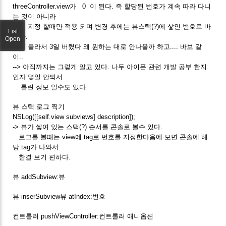
threeController.view가 0 이 된다. 즉 할당된 번호가 계속 따라 다니
는 것이 아니라
최최 지정 할때만 적용 되며 변경 후에는 뷰스택(?)에 샇인 번호로 바
List
뀐다.
Open
이거 몰라서 3일 버렸다 왜 원하는 대로 안나올까 하고.... 바보 같
이..
--> 아직까지는 그렇게 알고 있다. 나두 아이폰 관련 개발 공부 한지
인자 몇일 안되서
틀린 정보 일수도 있다.
뷰 스택 로그 찍기
NSLog([[self.view subviews] description]);
-> 뷰가 쌓여 있는 스택(?) 순서를 콘솔로 볼수 있다.
로그를 볼때는 view에 tag로 번호를 지정한다음에 보면 콘솔에 해
당 tag가 나와서
한결 보기 편하다.
뷰 addSubview:뷰
뷰 inserSubview뷰 atIndex:번호
컨트롤러 pushViewController:컨트롤러 애니옵션