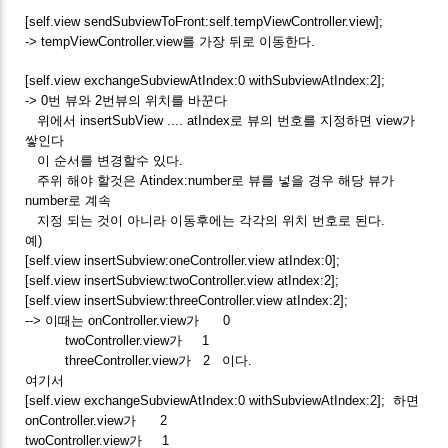
[self.view sendSubviewToFront:self.tempViewController.view];
-> tempViewController.view를 가장 뒤로 이동한다.
[self.view exchangeSubviewAtIndex:0 withSubviewAtIndex:2];
-> 0번 뷰와 2번뷰의 위치를 바꾼다
위에서 insertSubView .... atIndex로 뷰의 번호를 지정하면 view가
쌓인다
이 순서를 변경할수 있다.
주위 해야 할것은 Atindex:number로 뷰를 넣을 경우 해당 뷰가
number로 계속
지정 되는 것이 아니라 이동후에는 각각의 위치 번호로 된다.
예)
[self.view insertSubview:oneController.view atIndex:0];
[self.view insertSubview:twoController.view atIndex:2];
[self.view insertSubview:threeController.view atIndex:2];
--> 이때는 onController.view가 0
twoController.view가 1
threeController.view가 2 이다.
여기서
[self.view exchangeSubviewAtIndex:0 withSubviewAtIndex:2]; 하면
onController.view가 2
twoController.view가 1