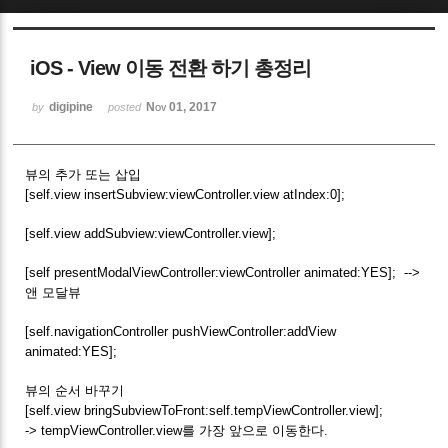
Sketchbook5, 스케치북5
iOS - View 이동 전환 하기 총정리
digipine
Nov 01, 2017
by
posted
뷰의 추가 또는 삽입
Sketchbook5, 스케치북5
[self.view insertSubview:viewController.view atIndex:0];
[self.view addSubview:viewController.view];
[self presentModalViewController:viewController animated:YES]; -->
앤 모달뷰
[self.navigationController pushViewController:addView
animated:YES];
뷰의 순서 바꾸기
[self.view bringSubviewToFront:self.tempViewController.view];
-> tempViewController.view를 가장 앞으로 이동한다.