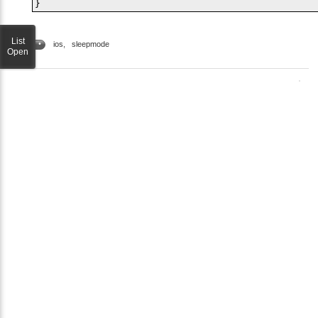
List
ios
,
sleepmode
TAG •
Open