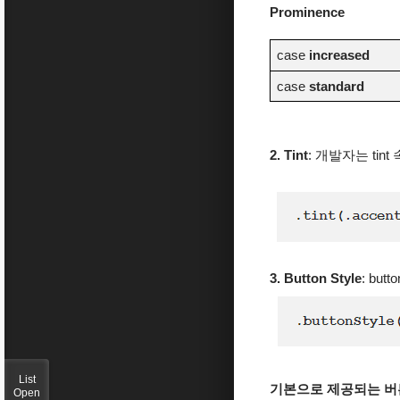
Prominence
case
increased
case
standard
2. Tint
: 개발자는 tin
3. Button Style
: bu
List
기본으로 제공되는 버
Open