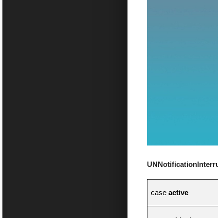
UNNotificationInterr
case
active