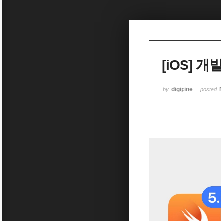
Sketchbook5, 스케치북5
[iOS] 
Sketchbook5, 스케치북5
digipine
by
posted