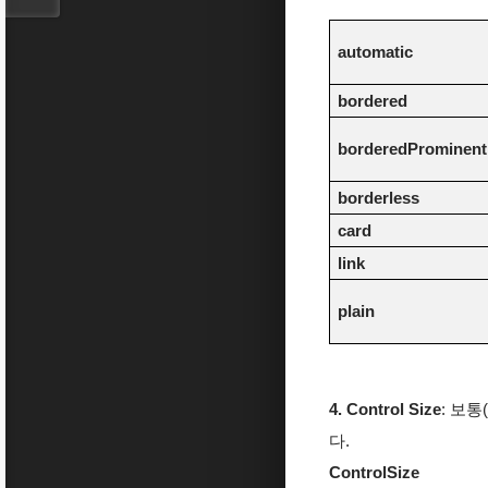
automatic
bordered
borderedProminent
borderless
card
link
plain
4. Control Size
: 보통
다.
ControlSize