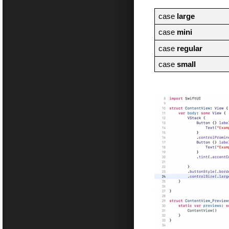
case
large
case
mini
case
regular
case
small