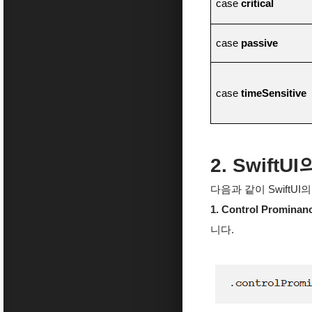
case
critical
case
passive
case
timeSensitive
2. Swift
다음과 같이 SwiftUI
1. Control Prominan
니다.