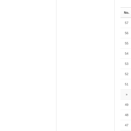
No.
57
56
55
54
53
52
51
»
49
48
47