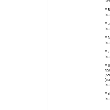
[te
// 
[at
// 
[at
// 
[at
//
[at
//
NSM
[pa
[pa
[at
//
[at