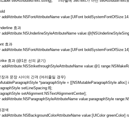
stLabel setAttributedText:string]; //라벨에 SetText가 아닌 setAttribute
Bold
tr addAttribute:NSFontAttributeName value:[UIFont boldSystemFontOfSize:14
underline 효과
tr addAttribute:NSUnderlineStyleAttributeName value:@(NSUnderlineStyleSin
font 효과
tr addAttribute:NSFontAttributeName value:[UIFont boldSystemFontOfSize:1
 strike 효과 (@1은 선의 굵기)
tr addAttribute:NSStrikethroughStyleAttributeName value:@1 range:NSMakeRa
 문장과 문장 사이의 간격 (여러줄일 경우)
utableParagraphStyle *paragraphStyle = [[NSMutableParagraphStyle alloc] in
ragraphStyle setLineSpacing:8];
ragraphStyle setAlignment:NSTextAlignmentCenter];
tr addAttribute:NSParagraphStyleAttributeName value:paragraphStyle range:
 배경색
tr addAttribute:NSBackgroundColorAttributeName value:[UIColor greenColor]