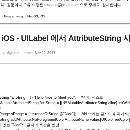
다. 질문이나 오류 수정은 siseong@gmail.com 으로 주세요. 감사합니다.
Programming
MacOS, iOS
iOS - UILabel 에서 AttributeStrin
digipine
Nov 02, 2017
by
posted
tring *allString = @"Hello Nice to Meet you"; //전체 텍스트
utableAttributedString *attString = [[NSMutableAttributedString alloc] initWi
언
Range sRange = [str rangeOfString:@"Nice"]; //Nice라는 글자의 위치가
tString addAttribute:NSForegroundColorAttributeName value:[UIColor redCo
 있는 "Nice"의 글자의 색상을 변경