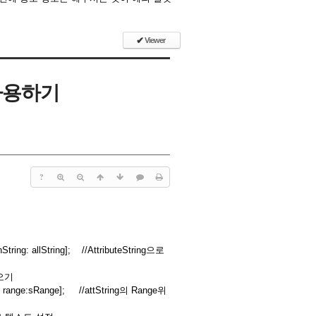
✔
Viewer
g 사용하기
?
thString: allString]; //AttributeString으로
져오기
lor] range:sRange]; //attString의 Range위