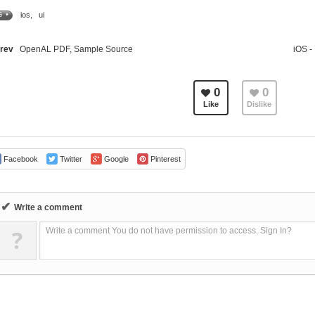
ios
,
ui
G •
rev
OpenAL PDF, Sample Source
iOS
0
0
Like
Dislike
Facebook
Twitter
Google
Pinterest
✔
Write a comment
?
Write a comment You do not have permission to access. Sign In?