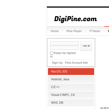
Sketchbook5, 스케치북5
Home
Pine Player
IT News
Sketchbook5, 스케치북5
Keep me signed
in.
Sign Up
Find Account Info
MacOS, iOS
Android, Java
C/C++
Visual C/MFC, C#
WAS, DB
이곳의