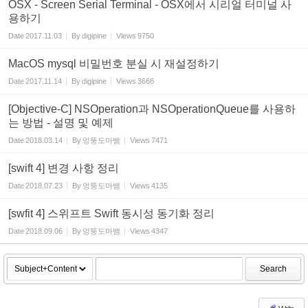
OSX - Screen Serial Terminal - OSX에서 시리얼 터미널 사
용하기
Date
2017.11.03
By
digipine
Views
9750
MacOS mysql 비밀번호 분실 시 재설정하기
Date
2017.11.14
By
digipine
Views
3666
[Objective-C] NSOperation과 NSOperationQueue를 사용하
는 방법 - 설명 및 예제
Date
2018.03.14
By
엉뚱도마뱀
Views
7471
[swift 4] 변경 사항 정리
Date
2018.07.23
By
엉뚱도마뱀
Views
4135
[swfit 4] 스위프트 Swift 동시성 동기화 정리
Date
2018.09.06
By
엉뚱도마뱀
Views
4347
Search