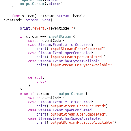
outputStream
?.
close
()
}
func
stream(
_
stream:
Stream
, handle
eventCode:
Stream
.
Event
) {
print
(
"event:
\
(
eventCode
)"
)
if
stream ===
inputStream
{
switch
eventCode {
case
Stream
.
Event
.
errorOccurred
:
print
(
"inputStream:ErrorOccurred"
)
case
Stream
.
Event
.
openCompleted
:
print
(
"inputStream:OpenCompleted"
)
case
Stream
.
Event
.
hasBytesAvailable
:
print
(
"inputStream:HasBytesAvailable"
)
default
:
break
}
}
else
if
stream ===
outputStream
{
switch
eventCode {
case
Stream
.
Event
.
errorOccurred
:
print
(
"outputStream:ErrorOccurred"
)
case
Stream
.
Event
.
openCompleted
:
print
(
"outputStream:OpenCompleted"
)
case
Stream
.
Event
.
hasSpaceAvailable
:
print
(
"outputStream:HasSpaceAvailable"
)