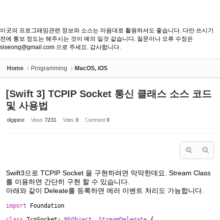
이곳의 프로그래밍관련 정보와 소스는 마음대로 활용하셔도 좋습니다. 다만 쓰시기
전에 통보 정도는 해주시는 것이 예의 일것 같습니다. 질문이나 오류 수정은
siseong@gmail.com 으로 주세요. 감사합니다.
Home
Programming
MacOS, iOS
[Swift 3] TCPIP Socket 통신 클래스 소스 코드
및 사용법
digipine
Views
7231
Votes
0
Comment
0
Swift3
으로
TCPIP Socket
을
구현하려면
막막한데요
. Stream Class
를
이용하면
간단히
구현
할
수
있습니다
.
아래와
같이
Deleate
를
등록하면
에러
이벤트
처리도
가능합니다
.
import
Foundation
class
TcpSocket:
NSObject
,
StreamDelegate
{