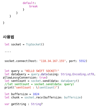
default
:
break
}
}
}
}
사용법
let
socket =
TcpSocket
()
....
socket.connect(host:
"118.34.167.155"
, port:
5552
)
let
query =
"HELLO SWIFT SOCKET!"
let
dataQuery =
query
.
data
(using:
String
.
Encoding
.
utf8
,
allowLossyConversion:
true
)
let
sentCount =
socket
.send(data:
dataQuery
!)
//let sentCount = socket.send(data: query)
print(
"sentCount :
\
(
sentCount
)"
)
let
buffersize =
1024
let
chunk =
socket
.recv(buffersize:
buffersize
)
var
getString :
String
?