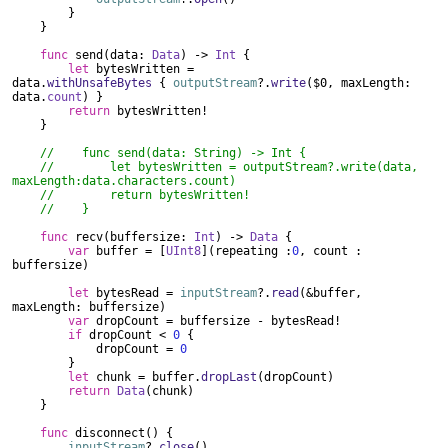
}
}
func
send(data:
Data
) ->
Int
{
let
bytesWritten =
data.
withUnsafeBytes
{
outputStream
?.
write
($0, maxLength:
data.
count
) }
return
bytesWritten!
}
// func send(data: String) -> Int {
// let bytesWritten = outputStream?.write(data,
maxLength:data.characters.count)
// return bytesWritten!
// }
func
recv(buffersize:
Int
) ->
Data
{
var
buffer = [
UInt8
](repeating :
0
, count :
buffersize)
let
bytesRead =
inputStream
?.
read
(&buffer,
maxLength: buffersize)
var
dropCount = buffersize - bytesRead!
if
dropCount <
0
{
dropCount =
0
}
let
chunk = buffer.
dropLast
(dropCount)
return
Data
(chunk)
}
func
disconnect() {
inputStream
?.
close
()