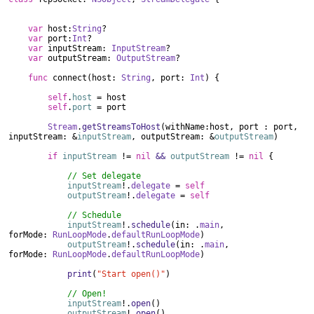
var
host:
String
?
var
port:
Int
?
var
inputStream:
InputStream
?
var
outputStream:
OutputStream
?
func
connect(host:
String
, port:
Int
) {
self
.
host
= host
self
.
port
= port
Stream
.
getStreamsToHost
(withName:host, port : port,
inputStream: &
inputStream
, outputStream: &
outputStream
)
if
inputStream
!=
nil
&&
outputStream
!=
nil
{
// Set delegate
inputStream
!.
delegate
=
self
outputStream
!.
delegate
=
self
// Schedule
inputStream
!.
schedule
(in: .
main
,
forMode:
RunLoopMode
.
defaultRunLoopMode
)
outputStream
!.
schedule
(in: .
main
,
forMode:
RunLoopMode
.
defaultRunLoopMode
)
print
(
"Start open()"
)
// Open!
inputStream
!.
open
()
outputStream
!.
open
()