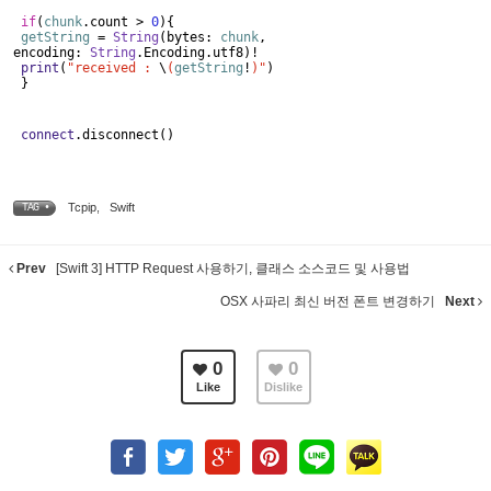
if
(
chunk
.count >
0
){
getString
=
String
(bytes:
chunk
,
encoding:
String
.Encoding.utf8)!
print
(
"received :
\
(
getString
!
)"
)
}
connect
.disconnect()
Tcpip
,
Swift
TAG •
Prev
[Swift 3] HTTP Request 사용하기, 클래스 소스코드 및 사용법
OSX 사파리 최신 버전 폰트 변경하기
Next
0
0
Like
Dislike