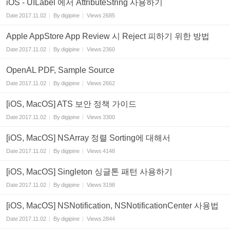
iOS - UILabel 에서 AttributeString 사용하기
Date
2017.11.02
By
digipine
Views
2685
Apple AppStore App Review 시 Reject 피하기 위한 방법
Date
2017.11.02
By
digipine
Views
2360
OpenAL PDF, Sample Source
Date
2017.11.02
By
digipine
Views
2662
[iOS, MacOS] ATS 보안 정책 가이드
Date
2017.11.02
By
digipine
Views
3300
[iOS, MacOS] NSArray 정렬 Sorting에 대해서
Date
2017.11.02
By
digipine
Views
4148
[iOS, MacOS] Singleton 싱글톤 패턴 사용하기
Date
2017.11.02
By
digipine
Views
3198
[iOS, MacOS] NSNotification, NSNotificationCenter 사용법
Date
2017.11.02
By
digipine
Views
2844