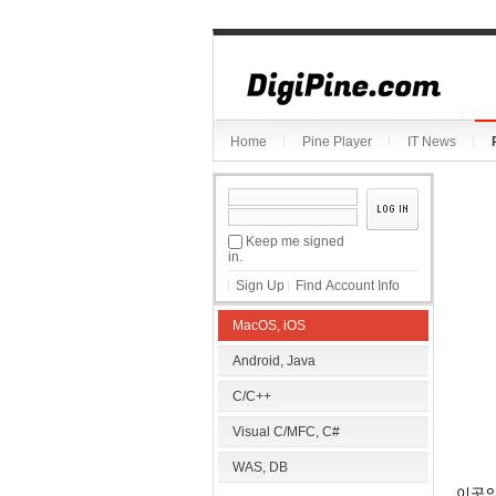
Home
Pine Player
IT News
Keep me signed
in.
Sign Up
Find Account Info
MacOS, iOS
Android, Java
C/C++
Visual C/MFC, C#
WAS, DB
이곳의