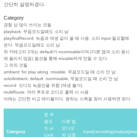
간단히 설명하겠다.
Category
경험 상 많이 쓰이는 것들
playback: 무음모드일때도 소리 남
playAndRecord: 녹음과 재생 같이 쓸 때 사용. 소리 input 필요할때
쓴다. 무음모드일때도 소리 남
위 카테고리 2개는 default가 noxmixable이며 (다른 앱과 소리 동시
에 들리지 않음) 옵션을 통해 mixable하게 만들 수 있다
그 외의 것들
ambient: for play along. mixable. 무음모드일 때 소리 안 남
soloAmbient: default. nonmixable. 무음모드일 때 소리 안 남
record: 오디오 녹음만을 위함 (재생 불가)
multiRoute: 여러 루트로 오디오 출력 시 사용
아래는 간단한 비교 테이블이다. 원하는 스펙을 찾아 사용하면 된다.
폰 무
음모
다른 앱
드 or
오디오
Category
input(recording)/output(pla
Lock
와 상호