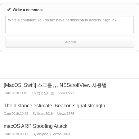
✔
Write a comment
Write a comment You do not have permission to access. Sign In?
[MacOS, Swift] 스크롤뷰, NSScrollView 사용법
Date
2018.11.01
By
엉뚱도마뱀
Views
5505
The distance estimate iBeacon signal strength
Date
2019.10.25
By
lizard2019
Views
3375
macOS ARP Spoofing Attack
Date
2020.09.17
By
digipine
Views
3063