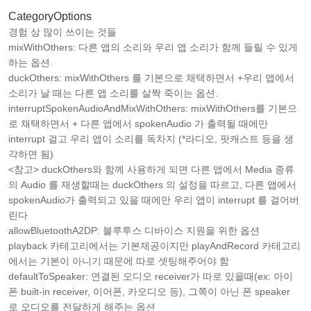
CategoryOptions
경험 상 많이 쓰이는 것들
mixWithOthers: 다른 앱의 소리와 우리 앱 소리가 함께 들릴 수 있게
하는 옵션.
duckOthers: mixWithOthers 를 기본으로 채택하면서 +우리 앱에서
소리가 날 때는 다른 앱 소리를 살짝 죽이는 옵션.
interruptSpokenAudioAndMixWithOthers: mixWithOthers를 기본으
로 채택하면서 + 다른 앱에서 spokenAudio 가 출력될 때에만
interrupt 걸고 우리 앱이 소리를 독차지 (*라디오, 팟캐스트 등을 생
각하면 됨)
<참고> duckOthers와 함께 사용하게 되면 다른 앱에서 Media 종류
의 Audio 를 재생할때는 duckOthers 의 설정을 따르고, 다른 앱에서
spokenAudio가 출력되고 있을 때에만 우리 앱이 interrupt 를 걸어버
린다
allowBluetoothA2DP: 블루투스 디바이스 지원을 위한 옵션
playback 카테고리에서는 기본제공이지만 playAndRecord 카테고리
에서는 기본이 아니기 때문에 따로 셋팅해주어야 함
defaultToSpeaker: 연결된 오디오 receiver가 따로 있을때(ex: 아이
폰 built-in receiver, 이어폰, 카오디오 등), 그쪽이 아닌 폰 speaker
로 오디오를 전달하게 해주는 옵션