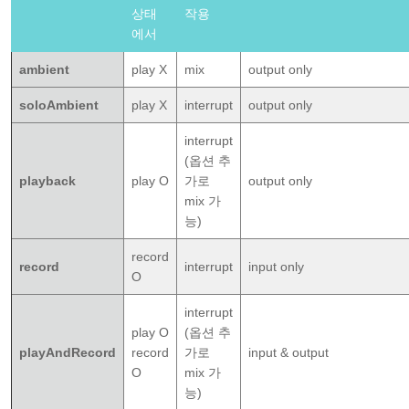
상태
작용
에서
ambient
play X
mix
output only
soloAmbient
play X
interrupt
output only
interrupt
(옵션 추
playback
play O
가로
output only
mix 가
능)
record
record
interrupt
input only
O
interrupt
play O
(옵션 추
playAndRecord
record
가로
input & output
O
mix 가
능)