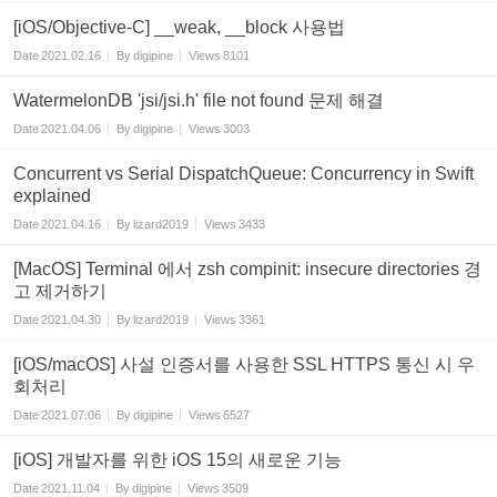
[iOS/Objective-C] __weak, __block 사용법
Date
2021.02.16
By
digipine
Views
8101
WatermelonDB 'jsi/jsi.h' file not found 문제 해결
Date
2021.04.06
By
digipine
Views
3003
Concurrent vs Serial DispatchQueue: Concurrency in Swift
explained
Date
2021.04.16
By
lizard2019
Views
3433
[MacOS] Terminal 에서 zsh compinit: insecure directories 경
고 제거하기
Date
2021.04.30
By
lizard2019
Views
3361
[iOS/macOS] 사설 인증서를 사용한 SSL HTTPS 통신 시 우
회처리
Date
2021.07.06
By
digipine
Views
6527
[iOS] 개발자를 위한 iOS 15의 새로운 기능
Date
2021.11.04
By
digipine
Views
3509