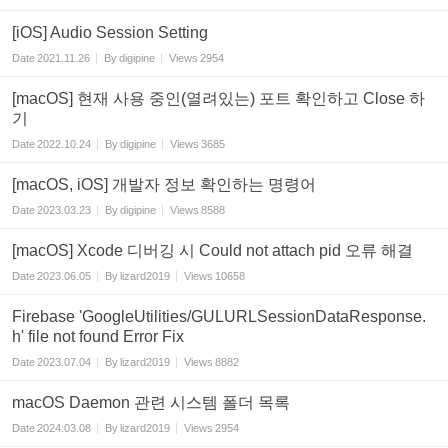
[iOS] Audio Session Setting
Date
2021.11.26
By
digipine
Views
2954
[macOS] 현재 사용 중인(열려있는) 포트 확인하고 Close 하
기
Date
2022.10.24
By
digipine
Views
3685
[macOS, iOS] 개발자 정보 확인하는 명령어
Date
2023.03.23
By
digipine
Views
8588
[macOS] Xcode 디버깅 시 Could not attach pid 오류 해결
Date
2023.06.05
By
lizard2019
Views
10658
Firebase 'GoogleUtilities/GULURLSessionDataResponse.
h' file not found Error Fix
Date
2023.07.04
By
lizard2019
Views
8882
macOS Daemon 관련 시스템 폴더 목록
Date
2024.03.08
By
lizard2019
Views
2954