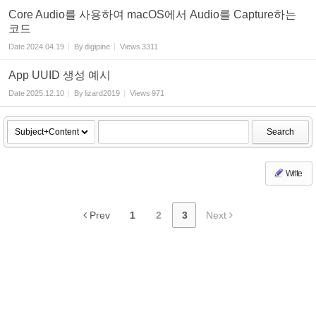
Core Audio를 사용하여 macOS에서 Audio를 Capture하는
코드
Date
2024.04.19
By
digipine
Views
3311
App UUID 생성 예시
Date
2025.12.10
By
lizard2019
Views
971
Search
Write
Prev
1
2
3
Next