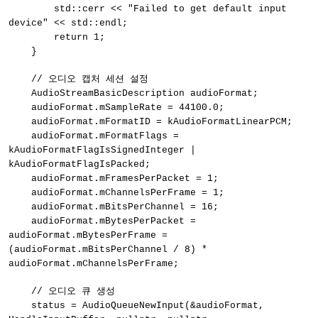
std::cerr << "Failed to get default input
device" << std::endl;
return 1;
}
// 오디오 캡처 세션 설정
AudioStreamBasicDescription audioFormat;
audioFormat.mSampleRate = 44100.0;
audioFormat.mFormatID = kAudioFormatLinearPCM;
audioFormat.mFormatFlags =
kAudioFormatFlagIsSignedInteger |
kAudioFormatFlagIsPacked;
audioFormat.mFramesPerPacket = 1;
audioFormat.mChannelsPerFrame = 1;
audioFormat.mBitsPerChannel = 16;
audioFormat.mBytesPerPacket =
audioFormat.mBytesPerFrame =
(audioFormat.mBitsPerChannel / 8) *
audioFormat.mChannelsPerFrame;
// 오디오 큐 생성
status = AudioQueueNewInput(&audioFormat,