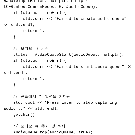
HandleInputBuffer, nullptr, nullptr,
kCFRunLoopCommonModes, 0, &audioQueue);
if (status != noErr) {
std::cerr << "Failed to create audio queue"
<< std::endl;
return 1;
}
// 오디오 큐 시작
status = AudioQueueStart(audioQueue, nullptr);
if (status != noErr) {
std::cerr << "Failed to start audio queue" <<
std::endl;
return 1;
}
// 콘솔에서 키 입력을 기다림
std::cout << "Press Enter to stop capturing
audio..." << std::endl;
getchar();
// 오디오 큐 중지 및 해제
AudioQueueStop(audioQueue, true);