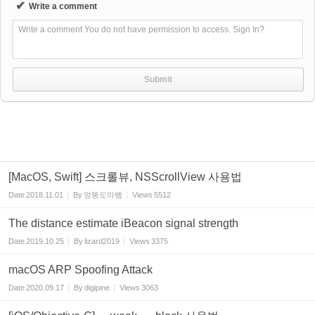
✔
Write a comment
Write a comment You do not have permission to access. Sign In?
[MacOS, Swift] 스크롤뷰, NSScrollView 사용법
Date
2018.11.01
By
엉뚱도마뱀
Views
5512
The distance estimate iBeacon signal strength
Date
2019.10.25
By
lizard2019
Views
3375
macOS ARP Spoofing Attack
Date
2020.09.17
By
digipine
Views
3063