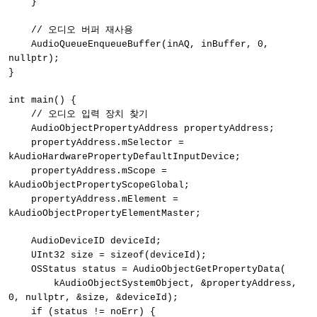
}
// 오디오 버퍼 재사용
AudioQueueEnqueueBuffer(inAQ, inBuffer, 0,
nullptr);
}
int main() {
// 오디오 입력 장치 찾기
AudioObjectPropertyAddress propertyAddress;
propertyAddress.mSelector =
kAudioHardwarePropertyDefaultInputDevice;
propertyAddress.mScope =
kAudioObjectPropertyScopeGlobal;
propertyAddress.mElement =
kAudioObjectPropertyElementMaster;
AudioDeviceID deviceId;
UInt32 size = sizeof(deviceId);
OSStatus status = AudioObjectGetPropertyData(
kAudioObjectSystemObject, &propertyAddress,
0, nullptr, &size, &deviceId);
if (status != noErr) {