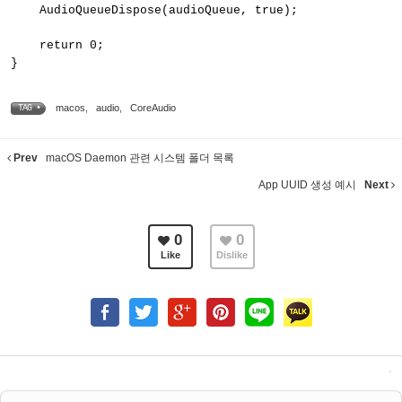
AudioQueueDispose(audioQueue, true);
return 0;
}
macos
,
audio
,
CoreAudio
TAG •
Prev
macOS Daemon 관련 시스템 폴더 목록
App UUID 생성 예시
Next
0
0
Like
Dislike