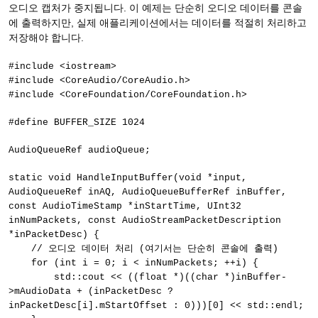
오디오 캡처가 중지됩니다. 이 예제는 단순히 오디오 데이터를 콘솔
에 출력하지만, 실제 애플리케이션에서는 데이터를 적절히 처리하고
저장해야 합니다.
#include <iostream>
#include <CoreAudio/CoreAudio.h>
#include <CoreFoundation/CoreFoundation.h>
#define BUFFER_SIZE 1024
AudioQueueRef audioQueue;
static void HandleInputBuffer(void *input,
AudioQueueRef inAQ, AudioQueueBufferRef inBuffer,
const AudioTimeStamp *inStartTime, UInt32
inNumPackets, const AudioStreamPacketDescription
*inPacketDesc) {
// 오디오 데이터 처리 (여기서는 단순히 콘솔에 출력)
for (int i = 0; i < inNumPackets; ++i) {
std::cout << ((float *)((char *)inBuffer-
>mAudioData + (inPacketDesc ?
inPacketDesc[i].mStartOffset : 0)))[0] << std::endl;