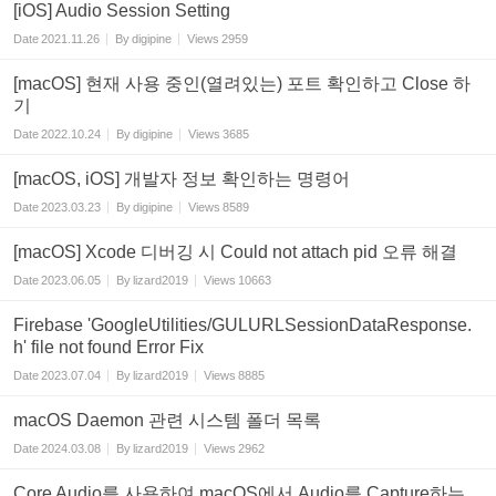
[iOS] Audio Session Setting
Date
2021.11.26
By
digipine
Views
2959
[macOS] 현재 사용 중인(열려있는) 포트 확인하고 Close 하
기
Date
2022.10.24
By
digipine
Views
3685
[macOS, iOS] 개발자 정보 확인하는 명령어
Date
2023.03.23
By
digipine
Views
8589
[macOS] Xcode 디버깅 시 Could not attach pid 오류 해결
Date
2023.06.05
By
lizard2019
Views
10663
Firebase 'GoogleUtilities/GULURLSessionDataResponse.
h' file not found Error Fix
Date
2023.07.04
By
lizard2019
Views
8885
macOS Daemon 관련 시스템 폴더 목록
Date
2024.03.08
By
lizard2019
Views
2962
Core Audio를 사용하여 macOS에서 Audio를 Capture하는