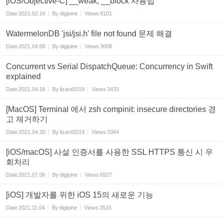
[iOS/Objective-C] __weak, __block 사용법
Date
2021.02.16
By
digipine
Views
8101
WatermelonDB 'jsi/jsi.h' file not found 문제 해결
Date
2021.04.06
By
digipine
Views
3008
Concurrent vs Serial DispatchQueue: Concurrency in Swift
explained
Date
2021.04.16
By
lizard2019
Views
3433
[MacOS] Terminal 에서 zsh compinit: insecure directories 경
고 제거하기
Date
2021.04.30
By
lizard2019
Views
3364
[iOS/macOS] 사설 인증서를 사용한 SSL HTTPS 통신 시 우
회처리
Date
2021.07.06
By
digipine
Views
6527
[iOS] 개발자를 위한 iOS 15의 새로운 기능
Date
2021.11.04
By
digipine
Views
3516