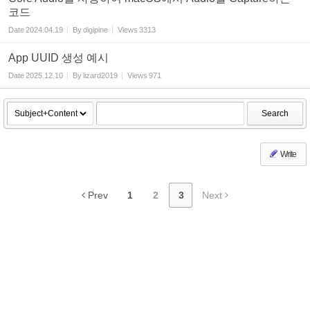
코드
Date
2024.04.19
By
digipine
Views
3313
App UUID 생성 예시
Date
2025.12.10
By
lizard2019
Views
971
Search
Write
Prev
1
2
3
Next