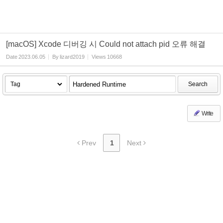
[macOS] Xcode 디버깅 시 Could not attach pid 오류 해결
Date
2023.06.05
By
lizard2019
Views
10668
Search
Write
Prev
1
Next