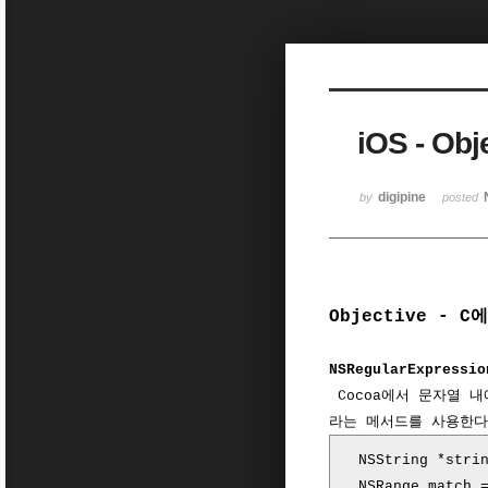
Sketchbook5, 스케치북5
iOS - O
Sketchbook5, 스케치북5
digipine
by
posted
Objective -
NSRegularExpressio
Cocoa에서 문자열 내에
라는 메서드를 사용한다.
NSString
*
stri
NSRange
match