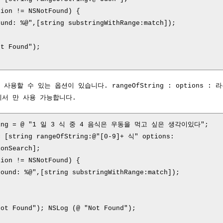
tion
!=
NSNotFound
)
{
ound: %@"
,[
string
substringWithRange
:
match
]);
ot Found"
);
용할 수 있는 옵션이 있습니다. rangeOfString : options :
상에서 만 사용 가능합니다.
ring = @ "1 일 3 식 중 4 음식은 우동을 먹고 싶은 생각이있다";
 [string rangeOfString:@"[0-9]+ 식" options:
ionSearch];
ion != NSNotFound) {
 %@",[string substringWithRange:match]);
Not Found");
NSLog (@ "Not Found");