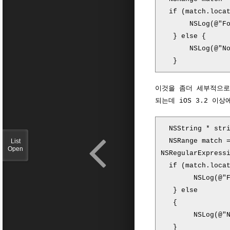
if
(
match
.
loca
NSLog
(
@
"F
}
else
{
NSLog
(
@
"N
}
이것을 좀더 세부적으로 사
되는데 iOS 3.2 이
NSString * st
NSRange match =
List
Open
NSRegularExpress
if (match.locat
NSLog(@"Found:
} else
{
NSLog(@"
}