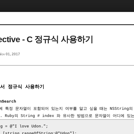
bjective - C 정규식 사용하기
Nov 01, 2017
 C에서 정규식 사용하기
nSearch
 특정 문자열이 포함되어 있는지 여부를 알고 싶을 때는 NSString의 ra
 Ruby의 String # index 와 유사한 방법으로 문자열이 어디에 
ng
=
@
"I love Udon."
;
=
[
string
rangeOfString
:
@
"Udon"
];