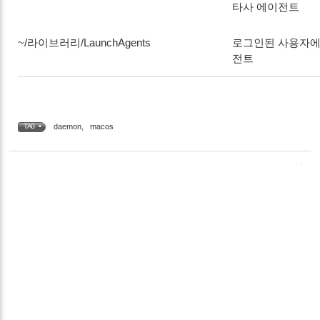
타사 에이전트
~/라이브러리/LaunchAgents
로그인된 사용자에
전트
daemon
,
macos
TAG •