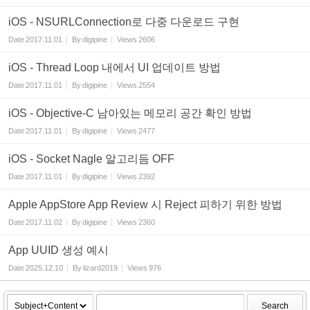
iOS - NSURLConnection로 다중 다운로드 구현
Date
2017.11.01
By
digipine
Views
2606
iOS - Thread Loop 내에서 UI 업데이트 방법
Date
2017.11.01
By
digipine
Views
2554
iOS - Objective-C 남아있는 메모리 공간 확인 방법
Date
2017.11.01
By
digipine
Views
2477
iOS - Socket Nagle 알고리듬 OFF
Date
2017.11.01
By
digipine
Views
2392
Apple AppStore App Review 시 Reject 피하기 위한 방법
Date
2017.11.02
By
digipine
Views
2360
App UUID 생성 예시
Date
2025.12.10
By
lizard2019
Views
976
Search