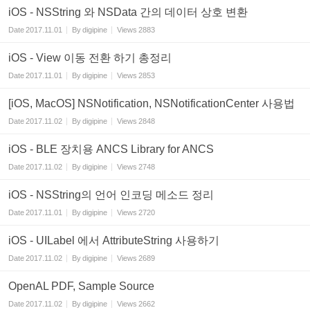
iOS - NSString 와 NSData 간의 데이터 상호 변환
Date
2017.11.01
By
digipine
Views
2883
iOS - View 이동 전환 하기 총정리
Date
2017.11.01
By
digipine
Views
2853
[iOS, MacOS] NSNotification, NSNotificationCenter 사용법
Date
2017.11.02
By
digipine
Views
2848
iOS - BLE 장치용 ANCS Library for ANCS
Date
2017.11.02
By
digipine
Views
2748
iOS - NSString의 언어 인코딩 메소드 정리
Date
2017.11.01
By
digipine
Views
2720
iOS - UILabel 에서 AttributeString 사용하기
Date
2017.11.02
By
digipine
Views
2689
OpenAL PDF, Sample Source
Date
2017.11.02
By
digipine
Views
2662