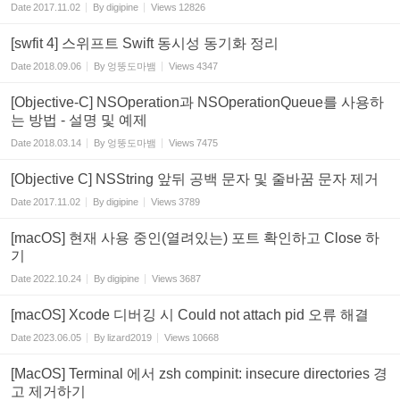
Date
2017.11.02
By
digipine
Views
12826
[swfit 4] 스위프트 Swift 동시성 동기화 정리
Date
2018.09.06
By
엉뚱도마뱀
Views
4347
[Objective-C] NSOperation과 NSOperationQueue를 사용하
는 방법 - 설명 및 예제
Date
2018.03.14
By
엉뚱도마뱀
Views
7475
[Objective C] NSString 앞뒤 공백 문자 및 줄바꿈 문자 제거
Date
2017.11.02
By
digipine
Views
3789
[macOS] 현재 사용 중인(열려있는) 포트 확인하고 Close 하
기
Date
2022.10.24
By
digipine
Views
3687
[macOS] Xcode 디버깅 시 Could not attach pid 오류 해결
Date
2023.06.05
By
lizard2019
Views
10668
[MacOS] Terminal 에서 zsh compinit: insecure directories 경
고 제거하기