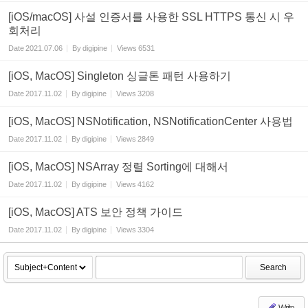
[iOS/macOS] 사설 인증서를 사용한 SSL HTTPS 통신 시 우
회처리
Date
2021.07.06
By
digipine
Views
6531
[iOS, MacOS] Singleton 싱글톤 패턴 사용하기
Date
2017.11.02
By
digipine
Views
3208
[iOS, MacOS] NSNotification, NSNotificationCenter 사용법
Date
2017.11.02
By
digipine
Views
2849
[iOS, MacOS] NSArray 정렬 Sorting에 대해서
Date
2017.11.02
By
digipine
Views
4162
[iOS, MacOS] ATS 보안 정책 가이드
Date
2017.11.02
By
digipine
Views
3304
Search