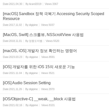
Date
2021.04.30
By
lizard2019
Views
3367
[macOS] Sandbox 정책 극복기 Accessing Security Scoped
Resource
Date
2017.11.02
By
digipine
Views
5037
[MacOS, Swift] 스크롤뷰, NSScrollView 사용법
Date
2018.11.01
By
엉뚱도마뱀
Views
5520
[macOS, iOS] 개발자 정보 확인하는 명령어
Date
2023.03.23
By
digipine
Views
8591
[iOS] 개발자를 위한 iOS 15의 새로운 기능
Date
2021.11.04
By
digipine
Views
3521
[iOS] Audio Session Setting
Date
2021.11.26
By
digipine
Views
2970
[iOS/Objective-C] __weak, __block 사용법
Date
2021.02.16
By
digipine
Views
8101