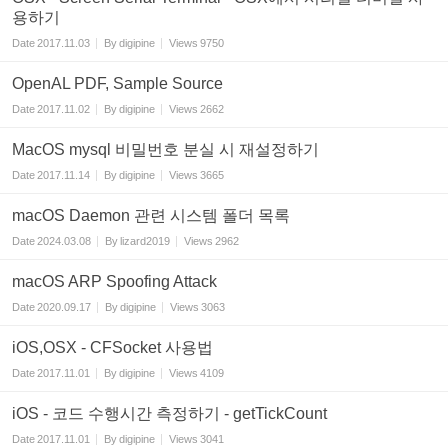
용하기
Date
2017.11.03
By
digipine
Views
9750
OpenAL PDF, Sample Source
Date
2017.11.02
By
digipine
Views
2662
MacOS mysql 비밀번호 분실 시 재설정하기
Date
2017.11.14
By
digipine
Views
3665
macOS Daemon 관련 시스템 폴더 목록
Date
2024.03.08
By
lizard2019
Views
2962
macOS ARP Spoofing Attack
Date
2020.09.17
By
digipine
Views
3063
iOS,OSX - CFSocket 사용법
Date
2017.11.01
By
digipine
Views
4109
iOS - 코드 수행시간 측정하기 - getTickCount
Date
2017.11.01
By
digipine
Views
3041