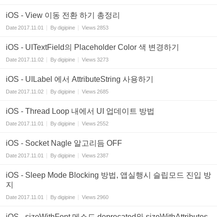
iOS - View 이동 전환 하기 총정리
Date
2017.11.01
By
digipine
Views
2853
iOS - UITextField의 Placeholder Color 색 변경하기
Date
2017.11.02
By
digipine
Views
3273
iOS - UILabel 에서 AttributeString 사용하기
Date
2017.11.02
By
digipine
Views
2685
iOS - Thread Loop 내에서 UI 업데이트 방법
Date
2017.11.01
By
digipine
Views
2552
iOS - Socket Nagle 알고리듬 OFF
Date
2017.11.01
By
digipine
Views
2387
iOS - Sleep Mode Blocking 방법, 앱실행시 슬립모드 진입 방
지
Date
2017.11.01
By
digipine
Views
2960
iOS - sizeWithFont 메소드 deprecated와 sizeWithAttributes