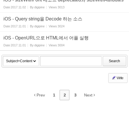
Date
2017.11.02
By
digipine
Views
3013
iOS - Query string을 Decode 하는 소스
Date
2017.11.01
By
digipine
Views
3024
iOS - OpenURL으로 HTML에서 어플 실행
Date
2017.11.01
By
digipine
Views
3004
Search
Write
Prev
1
2
3
Next