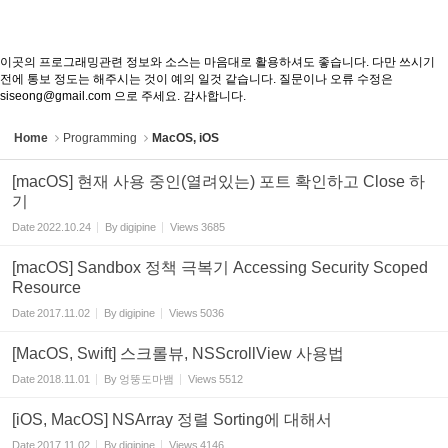
이곳의 프로그래밍관련 정보와 소스는 마음대로 활용하셔도 좋습니다. 다만 쓰시기
전에 통보 정도는 해주시는 것이 예의 일것 같습니다. 질문이나 오류 수정은
siseong@gmail.com 으로 주세요. 감사합니다.
Home
Programming
MacOS, iOS
[macOS] 현재 사용 중인(열려있는) 포트 확인하고 Close 하
기
Date
2022.10.24
By
digipine
Views
3685
[macOS] Sandbox 정책 극복기 Accessing Security Scoped
Resource
Date
2017.11.02
By
digipine
Views
5036
[MacOS, Swift] 스크롤뷰, NSScrollView 사용법
Date
2018.11.01
By
엉뚱도마뱀
Views
5512
[iOS, MacOS] NSArray 정렬 Sorting에 대해서
Date
2017.11.02
By
digipine
Views
4146