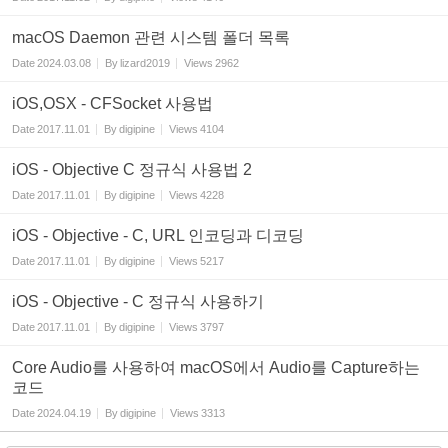
macOS Daemon 관련 시스템 폴더 목록
Date
2024.03.08
By
lizard2019
Views
2962
iOS,OSX - CFSocket 사용법
Date
2017.11.01
By
digipine
Views
4104
iOS - Objective C 정규식 사용법 2
Date
2017.11.01
By
digipine
Views
4228
iOS - Objective - C, URL 인코딩과 디코딩
Date
2017.11.01
By
digipine
Views
5217
iOS - Objective - C 정규식 사용하기
Date
2017.11.01
By
digipine
Views
3797
Core Audio를 사용하여 macOS에서 Audio를 Capture하는
코드
Date
2024.04.19
By
digipine
Views
3313