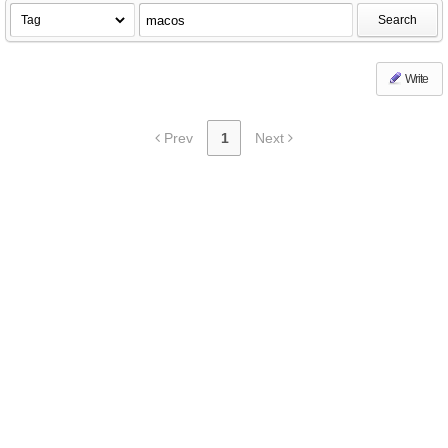
Search
Write
Prev
1
Next