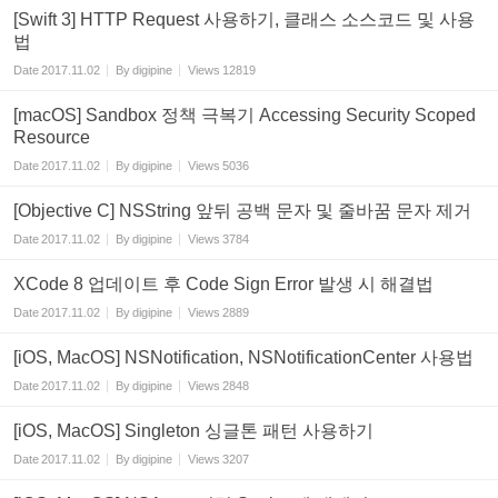
[Swift 3] HTTP Request 사용하기, 클래스 소스코드 및 사용
법
Date
2017.11.02
By
digipine
Views
12819
[macOS] Sandbox 정책 극복기 Accessing Security Scoped
Resource
Date
2017.11.02
By
digipine
Views
5036
[Objective C] NSString 앞뒤 공백 문자 및 줄바꿈 문자 제거
Date
2017.11.02
By
digipine
Views
3784
XCode 8 업데이트 후 Code Sign Error 발생 시 해결법
Date
2017.11.02
By
digipine
Views
2889
[iOS, MacOS] NSNotification, NSNotificationCenter 사용법
Date
2017.11.02
By
digipine
Views
2848
[iOS, MacOS] Singleton 싱글톤 패턴 사용하기
Date
2017.11.02
By
digipine
Views
3207