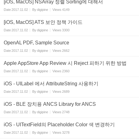
[iOS, MacOS] NSArray 정렬 Sorting에 대해서
Date
2017.11.02
By
digipine
Views
4149
[iOS, MacOS] ATS 보안 정책 가이드
Date
2017.11.02
By
digipine
Views
3300
OpenAL PDF, Sample Source
Date
2017.11.02
By
digipine
Views
2662
Apple AppStore App Review 시 Reject 피하기 위한 방법
Date
2017.11.02
By
digipine
Views
2360
iOS - UILabel 에서 AttributeString 사용하기
Date
2017.11.02
By
digipine
Views
2689
iOS - BLE 장치용 ANCS Library for ANCS
Date
2017.11.02
By
digipine
Views
2748
iOS - UITextField의 Placeholder Color 색 변경하기
Date
2017.11.02
By
digipine
Views
3278