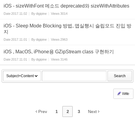
iOS - sizeWithFont 메소드 deprecated와 sizeWithAttributes
Date
2017.11.02
By
digipine
Views
3014
iOS - Sleep Mode Blocking 방법, 앱실행시 슬립모드 진입 방
지
Date
2017.11.01
By
digipine
Views
2963
iOS , MacOS, iPhone용 GZipStream class 구현하기
Date
2017.11.01
By
digipine
Views
3146
Search
Write
Prev
1
2
3
Next