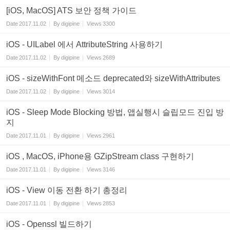
[iOS, MacOS] ATS 보안 정책 가이드
Date
2017.11.02
By
digipine
Views
3300
iOS - UILabel 에서 AttributeString 사용하기
Date
2017.11.02
By
digipine
Views
2689
iOS - sizeWithFont 메소드 deprecated와 sizeWithAttributes
Date
2017.11.02
By
digipine
Views
3014
iOS - Sleep Mode Blocking 방법, 앱실행시 슬립모드 진입 방
지
Date
2017.11.01
By
digipine
Views
2961
iOS , MacOS, iPhone용 GZipStream class 구현하기
Date
2017.11.01
By
digipine
Views
3146
iOS - View 이동 전환 하기 총정리
Date
2017.11.01
By
digipine
Views
2853
iOS - Openssl 빌드하기