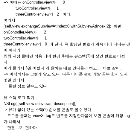
--> 이때는 onController.view가 0
twoController.view가 1
threeController.view가 2 이다.
여기서
[self.view exchangeSubviewAtIndex:0 withSubviewAtIndex:2]; 하면
onController.view가 2
twoController.view가 1
threeController.view가 0 이 된다. 즉 할당된 번호가 계속 따라 다니는 것
이 아니라
최최 지정 할때만 적용 되며 변경 후에는 뷰스택(?)에 샇인 번호로 바뀐
다.
이거 몰라서 3일 버렸다 왜 원하는 대로 안나올까 하고.... 바보 같이..
--> 아직까지는 그렇게 알고 있다. 나두 아이폰 관련 개발 공부 한지 인자
몇일 안되서
틀린 정보 일수도 있다.
뷰 스택 로그 찍기
NSLog([[self.view subviews] description]);
-> 뷰가 쌓여 있는 스택(?) 순서를 콘솔로 볼수 있다.
로그를 볼때는 view에 tag로 번호를 지정한다음에 보면 콘솔에 해당 tag
가 나와서
한결 보기 편하다.