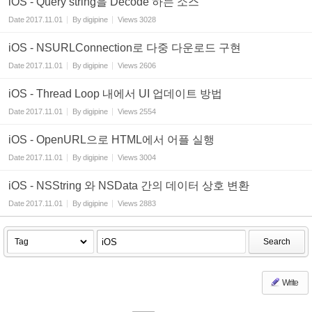
iOS - Query string을 Decode 하는 소스
Date
2017.11.01
By
digipine
Views
3028
iOS - NSURLConnection로 다중 다운로드 구현
Date
2017.11.01
By
digipine
Views
2606
iOS - Thread Loop 내에서 UI 업데이트 방법
Date
2017.11.01
By
digipine
Views
2554
iOS - OpenURL으로 HTML에서 어플 실행
Date
2017.11.01
By
digipine
Views
3004
iOS - NSString 와 NSData 간의 데이터 상호 변환
Date
2017.11.01
By
digipine
Views
2883
Search
Write