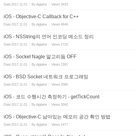
Date
2017.11.01
By
digipine
Views
3433
iOS - Objective-C Callback for C++
Date
2017.11.01
By
digipine
Views
4846
iOS - NSString의 언어 인코딩 메소드 정리
Date
2017.11.01
By
digipine
Views
2720
iOS - Socket Nagle 알고리듬 OFF
Date
2017.11.01
By
digipine
Views
2391
iOS - BSD Socket 네트워크 프로그래밍
Date
2017.11.01
By
digipine
Views
3080
iOS - 코드 수행시간 측정하기 - getTickCount
Date
2017.11.01
By
digipine
Views
3042
iOS - Objective-C 남아있는 메모리 공간 확인 방법
Date
2017.11.01
By
digipine
Views
2477