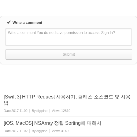
✔
Write a comment
Write a comment You do not have permission to access. Sign In?
[Swift 3] HTTP Request 사용하기, 클래스 소스코드 및 사용
법
Date
2017.11.02
By
digipine
Views
12819
[iOS, MacOS] NSArray 정렬 Sorting에 대해서
Date
2017.11.02
By
digipine
Views
4149