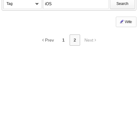
Search
Write
Prev
1
2
Next