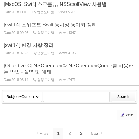
[MacOS, Swift] 스크롤뷰, NSScrollView 사용법
Date
2018.11.01
By
엉뚱도마뱀
Views
5513
[swfit 4] 스위프트 Swift 동시성 동기화 정리
Date
2018.09.06
By
엉뚱도마뱀
Views
4347
[swift 4] 변경 사항 정리
Date
2018.07.23
By
엉뚱도마뱀
Views
4136
[Objective-C] NSOperation과 NSOperationQueue를 사용하
는 방법 - 설명 및 예제
Date
2018.03.14
By
엉뚱도마뱀
Views
7471
Search
Write
Prev
1
2
3
Next