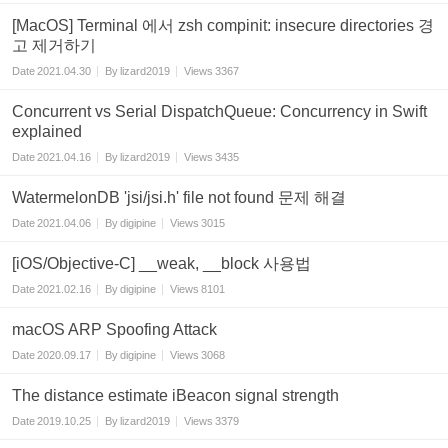
[MacOS] Terminal 에서 zsh compinit: insecure directories 경
고 제거하기
Date
2021.04.30
By
lizard2019
Views
3367
Concurrent vs Serial DispatchQueue: Concurrency in Swift
explained
Date
2021.04.16
By
lizard2019
Views
3435
WatermelonDB 'jsi/jsi.h' file not found 문제 해결
Date
2021.04.06
By
digipine
Views
3015
[iOS/Objective-C] __weak, __block 사용법
Date
2021.02.16
By
digipine
Views
8101
macOS ARP Spoofing Attack
Date
2020.09.17
By
digipine
Views
3068
The distance estimate iBeacon signal strength
Date
2019.10.25
By
lizard2019
Views
3379