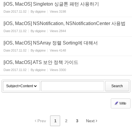
[iOS, MacOS] Singleton 싱글톤 패턴 사용하기
Date
2017.11.02
By
digipine
Views
3198
[iOS, MacOS] NSNotification, NSNotificationCenter 사용법
Date
2017.11.02
By
digipine
Views
2844
[iOS, MacOS] NSArray 정렬 Sorting에 대해서
Date
2017.11.02
By
digipine
Views
4148
[iOS, MacOS] ATS 보안 정책 가이드
Date
2017.11.02
By
digipine
Views
3300
Search
Write
Prev
1
2
3
Next