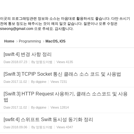
이곳의 프로그래밍관련 정보와 소스는 마음대로 활용하셔도 좋습니다. 다만 쓰시기
전에 통보 정도는 해주시는 것이 예의 일것 같습니다. 질문이나 오류 수정은
siseong@gmail.com 으로 주세요. 감사합니다.
Home
Programming
MacOS, iOS
[swift 4] 변경 사항 정리
Date
2018.07.23
By
엉뚱도마뱀
Views
4135
[Swift 3] TCPIP Socket 통신 클래스 소스 코드 및 사용법
Date
2017.11.02
By
digipine
Views
7231
[Swift 3] HTTP Request 사용하기, 클래스 소스코드 및 사용
법
Date
2017.11.02
By
digipine
Views
12814
[swfit 4] 스위프트 Swift 동시성 동기화 정리
Date
2018.09.06
By
엉뚱도마뱀
Views
4347