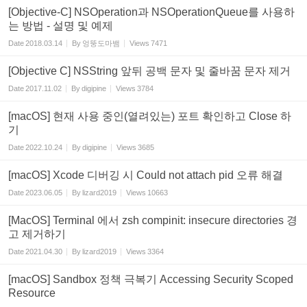
[Objective-C] NSOperation과 NSOperationQueue를 사용하
는 방법 - 설명 및 예제
Date
2018.03.14
By
엉뚱도마뱀
Views
7471
[Objective C] NSString 앞뒤 공백 문자 및 줄바꿈 문자 제거
Date
2017.11.02
By
digipine
Views
3784
[macOS] 현재 사용 중인(열려있는) 포트 확인하고 Close 하
기
Date
2022.10.24
By
digipine
Views
3685
[macOS] Xcode 디버깅 시 Could not attach pid 오류 해결
Date
2023.06.05
By
lizard2019
Views
10663
[MacOS] Terminal 에서 zsh compinit: insecure directories 경
고 제거하기
Date
2021.04.30
By
lizard2019
Views
3364
[macOS] Sandbox 정책 극복기 Accessing Security Scoped
Resource