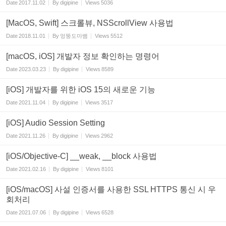
Date
2017.11.02
By
digipine
Views
5036
[MacOS, Swift] 스크롤뷰, NSScrollView 사용법
Date
2018.11.01
By
엉뚱도마뱀
Views
5512
[macOS, iOS] 개발자 정보 확인하는 명령어
Date
2023.03.23
By
digipine
Views
8589
[iOS] 개발자를 위한 iOS 15의 새로운 기능
Date
2021.11.04
By
digipine
Views
3517
[iOS] Audio Session Setting
Date
2021.11.26
By
digipine
Views
2962
[iOS/Objective-C] __weak, __block 사용법
Date
2021.02.16
By
digipine
Views
8101
[iOS/macOS] 사설 인증서를 사용한 SSL HTTPS 통신 시 우
회처리
Date
2021.07.06
By
digipine
Views
6528