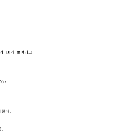
나의 ID가 보여되고,
D);
제한다.
);