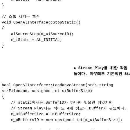
}
// 스톱 시키는 함수
void OpenAlInterface::StopStatic()
{
alSourceStop(m_uiSourceID);
m_iState = AL_INITIAL;
}
●
Stream Play를 위한 작업 
들이다. 아무래도 기본적인 Sta
bool OpenAlInterface::LoadWaveStream(std::string
strFilename, unsigned int uiBufferSize)
{
// static에서는 BufferID가 하나만 잇으면 되엇지만
// Stream Play시는 적어도 4개 정도의 Buffer가 필요하다.
m_uiBufferSize = uiBufferSize;
m_pBuffersID = new unsigned int[m_uiBufferSize];