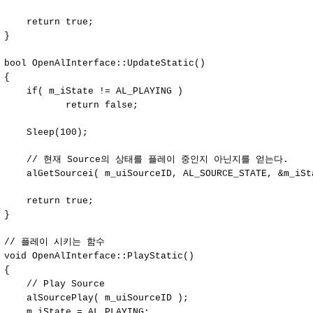
return true;
}
bool OpenAlInterface::UpdateStatic()
{
if( m_iState != AL_PLAYING )
return false;
Sleep(100);
// 현재 Source의 상태를 플레이 중인지 아닌지를 얻는다.
alGetSourcei( m_uiSourceID, AL_SOURCE_STATE, &m_iSt
return true;
}
// 플레이 시키는 함수
void OpenAlInterface::PlayStatic()
{
// Play Source
alSourcePlay( m_uiSourceID );
m_iState = AL_PLAYING;