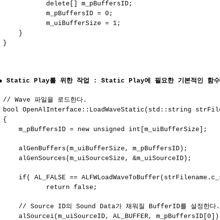
delete[] m_pBuffersID;
m_pBuffersID = 0;
m_uiBufferSize = 1;
}
}
●
Static Play를 위한 작업 : Static Play에 필요한 기본적인 함
// Wave 파일을 로드한다.
bool OpenAlInterface::LoadWaveStatic(std::string strFil
{
m_pBuffersID = new unsigned int[m_uiBufferSize];
alGenBuffers(m_uiBufferSize, m_pBuffersID);
alGenSources(m_uiSourceSize, &m_uiSourceID);
if( AL_FALSE == ALFWLoadWaveToBuffer(strFilename.c_s
return false;
// Source ID의 Sound Data가 채워질 BufferID를 설정한다.
alSourcei(m_uiSourceID, AL_BUFFER, m_pBuffersID[0])