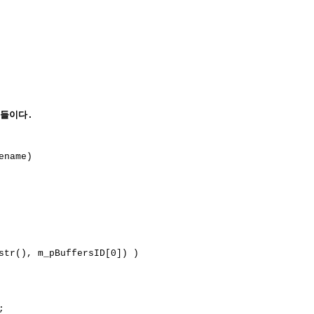
수들이다.
ename)
tr(), m_pBuffersID[0]) )
;