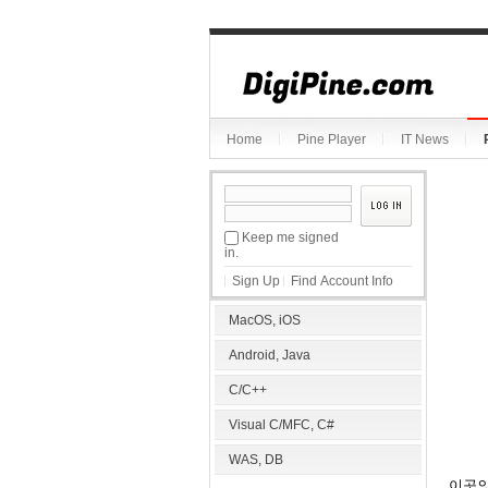
Sketchbook5, 스케치북5
Home
Pine Player
IT News
Sketchbook5, 스케치북5
Keep me signed
in.
Sign Up
Find Account Info
MacOS, iOS
Android, Java
C/C++
Visual C/MFC, C#
WAS, DB
이곳의