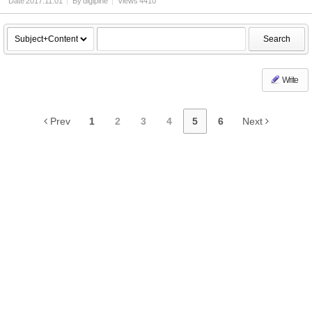
Date
2017.11.01
By
digipine
Views
4410
Search
Write
Prev
1
2
3
4
5
6
Next