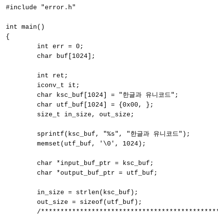
#include "error.h"
int main()

{

	int err = 0;

	char buf[1024];

	int ret;

	iconv_t it;

	char ksc_buf[1024] = "한글과 유니코드";

	char utf_buf[1024] = {0x00, }; 

	size_t in_size, out_size;

	sprintf(ksc_buf, "%s", "한글과 유니코드");

	memset(utf_buf, '\0', 1024);

	char *input_buf_ptr = ksc_buf; 

	char *output_buf_ptr = utf_buf;

	in_size = strlen(ksc_buf);

	out_size = sizeof(utf_buf);

	/************************************************************************/
