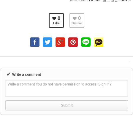
WPA_SUPPLICANT 빌드 방법
Next
0
0
Like
Dislike
✔
Write a comment
Write a comment You do not have permission to access. Sign In?