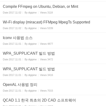
Compile FFmpeg on Ubuntu, Debian, or Mint
Date
2017.11.02
By
digipine
Views
3118
Wi-Fi display (miracast) FFMpeg MpegTs Supported
Date
2017.11.02
By
digipine
Views
5339
Iconv 사용법 소스
Date
2017.11.01
By
digipine
Views
4877
WPA_SUPPLICANT 빌드 방법
Date
2017.11.01
By
digipine
Views
3472
WPA_SUPPLICANT 빌드 방법
Date
2017.11.01
By
digipine
Views
3416
OpenAL 사용법 정리
Date
2017.11.01
By
digipine
Views
7015
QCAD 1.1 한국 최초의 2D CAD 소프트웨어