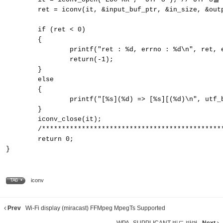
	ret = iconv(it, &input_buf_ptr, &in_size, &output_buf_ptr, &out_size);

	if (ret < 0)

	{

		printf("ret : %d, errno : %d\n", ret, errno);

		return(-1);

	}

	else

	{

		printf("[%s](%d) => [%s][(%d)\n", utf_buf, in_size, ksc_buf, out_size);

	}

	iconv_close(it);

	/************************************************************************/

	return 0;

}
iconv
TAG •
Prev
Wi-Fi display (miracast) FFMpeg MpegTs Supported