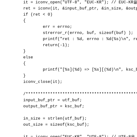
	it = iconv_open("UTF-8", "EUC-KR"); // EUC-KR을 UTF-8로

	ret = iconv(it, &input_buf_ptr, &in_size, &output_buf_ptr, &out_size);

	if (ret < 0)

	{

		err = errno;

		strerror_r(errno, buf, sizeof(buf) );

		printf("ret : %d, errno : %d(%s)\n", ret, errno,buf);

		return(-1);

	}

	else

	{

		printf("[%s](%d) => [%s][(%d)\n", ksc_buf, in_size, utf_buf, out_size);

	}

	iconv_close(it);

	/************************************************************************/

	input_buf_ptr = utf_buf;

	output_buf_ptr = ksc_buf;

	in_size = strlen(utf_buf);

	out_size = sizeof(ksc_buf);

	it = iconv_open("EUC-KR", "UTF-8"); // UTF-8을 EUC-KR로
