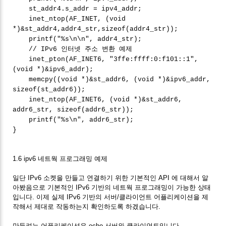
st_addr4.s_addr = ipv4_addr;
inet_ntop(AF_INET, (void
*)&st_addr4,addr4_str,sizeof(addr4_str));
printf("%s\n\n", addr4_str);
// IPv6 인터넷 주소 변환 예제
inet_pton(AF_INET6, "3ffe:ffff:0:f101::1",
(void *)&ipv6_addr);
memcpy((void *)&st_addr6, (void *)&ipv6_addr,
sizeof(st_addr6));
inet_ntop(AF_INET6, (void *)&st_addr6,
addr6_str, sizeof(addr6_str));
printf("%s\n", addr6_str);
}
1.6 ipv6 네트웍 프로그래밍 예제
일단 IPv6 소켓을 만들고 연결하기 위한 기본적인 API 에 대해서 알
아봤음으로 기본적인 IPv6 기반의 네트웍 프로그래밍이 가능한 상태
입니다. 이제 실제 IPv6 기반의 서버/클라이언트 어플리케이션을 제
작해서 제대로 작동하는지 확인하도록 하겠습니다.
만들려는 어플리케이션은 echo 서버와 클라이언트입니다.