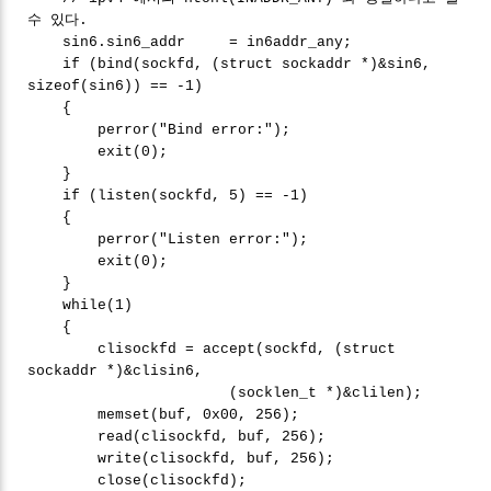
수 있다.
sin6.sin6_addr = in6addr_any;
if (bind(sockfd, (struct sockaddr *)&sin6,
sizeof(sin6)) == -1)
{
perror("Bind error:");
exit(0);
}
if (listen(sockfd, 5) == -1)
{
perror("Listen error:");
exit(0);
}
while(1)
{
clisockfd = accept(sockfd, (struct
sockaddr *)&clisin6,
(socklen_t *)&clilen);
memset(buf, 0x00, 256);
read(clisockfd, buf, 256);
write(clisockfd, buf, 256);
close(clisockfd);