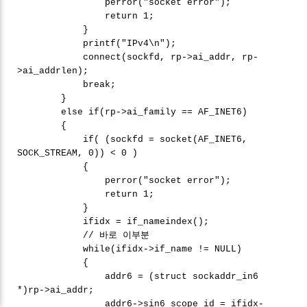
perror("socket error");
return 1;
}
printf("IPv4\n");
connect(sockfd, rp->ai_addr, rp-
>ai_addrlen);
break;
}
else if(rp->ai_family == AF_INET6)
{
if( (sockfd = socket(AF_INET6,
SOCK_STREAM, 0)) < 0 )
{
perror("socket error");
return 1;
}
ifidx = if_nameindex();
// 바로 이부분
while(ifidx->if_name != NULL)
{
addr6 = (struct sockaddr_in6
*)rp->ai_addr;
addr6->sin6_scope_id = ifidx-