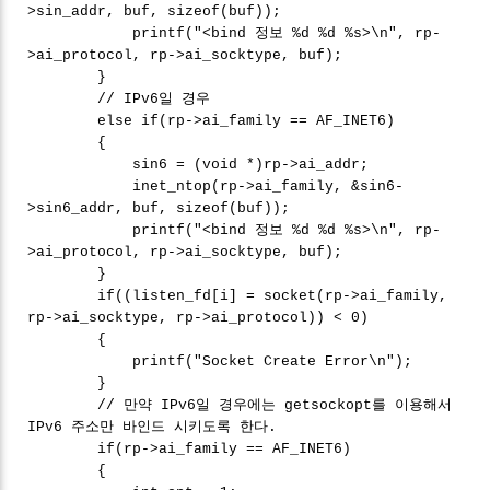
>sin_addr, buf, sizeof(buf));
printf("<bind 정보 %d %d %s>\n", rp-
>ai_protocol, rp->ai_socktype, buf);
}
// IPv6일 경우
else if(rp->ai_family == AF_INET6)
{
sin6 = (void *)rp->ai_addr;
inet_ntop(rp->ai_family, &sin6-
>sin6_addr, buf, sizeof(buf));
printf("<bind 정보 %d %d %s>\n", rp-
>ai_protocol, rp->ai_socktype, buf);
}
if((listen_fd[i] = socket(rp->ai_family,
rp->ai_socktype, rp->ai_protocol)) < 0)
{
printf("Socket Create Error\n");
}
// 만약 IPv6일 경우에는 getsockopt를 이용해서
IPv6 주소만 바인드 시키도록 한다.
if(rp->ai_family == AF_INET6)
{