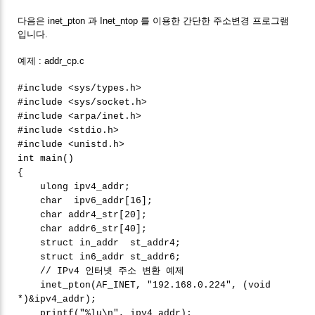
다음은 inet_pton 과 Inet_ntop 를 이용한 간단한 주소변경 프로그램
입니다.
예제 : addr_cp.c
#include <sys/types.h>
#include <sys/socket.h>
#include <arpa/inet.h>
#include <stdio.h>
#include <unistd.h>
int main()
{
ulong ipv4_addr;
char ipv6_addr[16];
char addr4_str[20];
char addr6_str[40];
struct in_addr st_addr4;
struct in6_addr st_addr6;
// IPv4 인터넷 주소 변환 예제
inet_pton(AF_INET, "192.168.0.224", (void
*)&ipv4_addr);
printf("%lu\n", ipv4_addr);