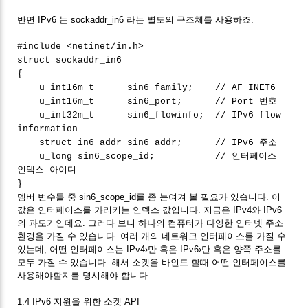
반면 IPv6 는 sockaddr_in6 라는 별도의 구조체를 사용하죠.
#include <netinet/in.h>
struct sockaddr_in6
{
u_int16m_t sin6_family; // AF_INET6
u_int16m_t sin6_port; // Port 번호
u_int32m_t sin6_flowinfo; // IPv6 flow
information
struct in6_addr sin6_addr; // IPv6 주소
u_long sin6_scope_id; // 인터페이스
인덱스 아이디
}
멤버 변수들 중 sin6_scope_id를 좀 눈여겨 볼 필요가 있습니다. 이
값은 인터페이스를 가리키는 인덱스 값입니다. 지금은 IPv4와 IPv6
의 과도기인데요. 그러다 보니 하나의 컴퓨터가 다양한 인터넷 주소
환경을 가질 수 있습니다. 여러 개의 네트워크 인터페이스를 가질 수
있는데, 어떤 인터페이스는 IPv4›만 혹은 IPv6›만 혹은 양쪽 주소를
모두 가질 수 있습니다. 해서 소켓을 바인드 할때 어떤 인터페이스를
사용해야할지를 명시해야 합니다.
1.4 IPv6 지원을 위한 소켓 API