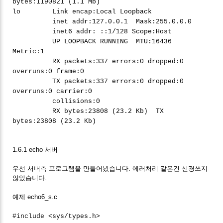
bytes:1190821 (1.1 Mb)
lo Link encap:Local Loopback
inet addr:127.0.0.1 Mask:255.0.0.0
inet6 addr: ::1/128 Scope:Host
UP LOOPBACK RUNNING MTU:16436
Metric:1
RX packets:337 errors:0 dropped:0
overruns:0 frame:0
TX packets:337 errors:0 dropped:0
overruns:0 carrier:0
collisions:0
RX bytes:23808 (23.2 Kb) TX
bytes:23808 (23.2 Kb)
1.6.1 echo 서버
우선 서버측 프로그램을 만들어봤습니다. 에러처리 같은건 신경쓰지
않았습니다.
예제 echo6_s.c
#include <sys/types.h>