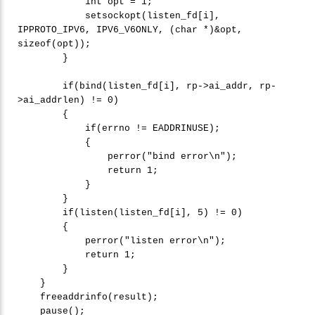
int opt = 1;
setsockopt(listen_fd[i],
IPPROTO_IPV6, IPV6_V6ONLY, (char *)&opt,
sizeof(opt));
}
if(bind(listen_fd[i], rp->ai_addr, rp-
>ai_addrlen) != 0)
{
if(errno != EADDRINUSE);
{
perror("bind error\n");
return 1;
}
}
if(listen(listen_fd[i], 5) != 0)
{
perror("listen error\n");
return 1;
}
}
freeaddrinfo(result);
pause();