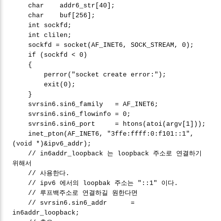
char addr6_str[40];
char buf[256];
int sockfd;
int clilen;
sockfd = socket(AF_INET6, SOCK_STREAM, 0);
if (sockfd < 0)
{
perror("socket create error:");
exit(0);
}
svrsin6.sin6_family = AF_INET6;
svrsin6.sin6_flowinfo = 0;
svrsin6.sin6_port = htons(atoi(argv[1]));
inet_pton(AF_INET6, "3ffe:ffff:0:f101::1",
(void *)&ipv6_addr);
// in6addr_loopback 는 loopback 주소로 연결하기
위해서
// 사용한다.
// ipv6 에서의 loopbak 주소는 "::1" 이다.
// 루프백주소로 연결하길 원한다면
// svrsin6.sin6_addr =
in6addr_loopback;