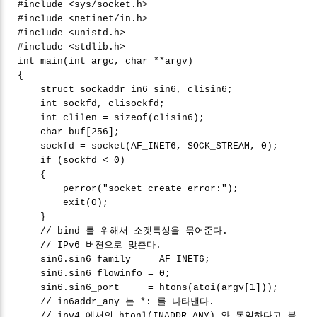
#include <sys/socket.h>
#include <netinet/in.h>
#include <unistd.h>
#include <stdlib.h>
int main(int argc, char **argv)
{
struct sockaddr_in6 sin6, clisin6;
int sockfd, clisockfd;
int clilen = sizeof(clisin6);
char buf[256];
sockfd = socket(AF_INET6, SOCK_STREAM, 0);
if (sockfd < 0)
{
perror("socket create error:");
exit(0);
}
// bind 를 위해서 소켓특성을 묶어준다.
// IPv6 버젼으로 맞춘다.
sin6.sin6_family = AF_INET6;
sin6.sin6_flowinfo = 0;
sin6.sin6_port = htons(atoi(argv[1]));
// in6addr_any 는 *: 를 나타낸다.
// ipv4 에서의 htonl(INADDR_ANY) 와 동일하다고 볼