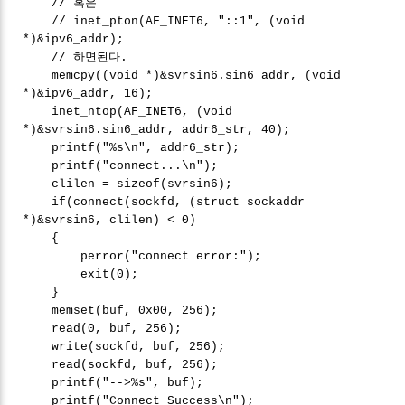
// 혹은
// inet_pton(AF_INET6, "::1", (void
*)&ipv6_addr);
// 하면된다.
memcpy((void *)&svrsin6.sin6_addr, (void
*)&ipv6_addr, 16);
inet_ntop(AF_INET6, (void
*)&svrsin6.sin6_addr, addr6_str, 40);
printf("%s\n", addr6_str);
printf("connect...\n");
clilen = sizeof(svrsin6);
if(connect(sockfd, (struct sockaddr
*)&svrsin6, clilen) < 0)
{
perror("connect error:");
exit(0);
}
memset(buf, 0x00, 256);
read(0, buf, 256);
write(sockfd, buf, 256);
read(sockfd, buf, 256);
printf("-->%s", buf);
printf("Connect Success\n");