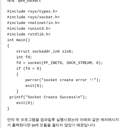
예제 : ipv6_socket.c
#include <sys/types.h>
#include <sys/socket.h>
#include <netinet/in.h>
#include <unistd.h>
#include <stdlib.h>
int main()
{
struct sockaddr_in6 sin6;
int fd;
fd = socket(PF_INET6, SOCK_STREAM, 0);
if (fd < 0)
{
perror("socket create error !!");
exit(0);
}
printf("Socket Create Success\n");
exit(0);
}
만약 위 프로그램을 컴파일후 실행시켰는데 아래와 같은 에러메시지
가 출력된다면 ipv6 모듈을 올리지 않았기 때문입니다.