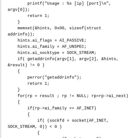
printf("Usage : %s [ip] [port]\n",
argv[0]);
return 1;
}
memset(&hints, 0x00, sizeof(struct
addrinfo));
hints.ai_flags = AI_PASSIVE;
hints.ai_family = AF_UNSPEC;
hints.ai_socktype = SOCK_STREAM;
if( getaddrinfo(argv[1], argv[2], &hints,
&result) != 0 )
{
perror("getaddrinfo");
return 1;
}
for(rp = result ; rp != NULL; rp=rp->ai_next)
{
if(rp->ai_family == AF_INET)
{
if( (sockfd = socket(AF_INET,
SOCK_STREAM, 0)) < 0 )
{