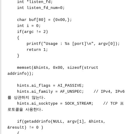
int *listen_fd;
int listen_fd_num=0;
char buf[80] = {0x00,};
int i = 0;
if(argc != 2)
{
printf("Usage : %s [port]\n", argv[0]);
return 1;
}
memset(&hints, 0x00, sizeof(struct
addrinfo));
hints.ai_flags = AI_PASSIVE;
hints.ai_family = AF_UNSPEC; // IPv4, IPv6
를 상관하지 않는다.
hints.ai_socktype = SOCK_STREAM; // TCP 프
로토콜을 사용한다.
if(getaddrinfo(NULL, argv[1], &hints,
&result) != 0 )
{