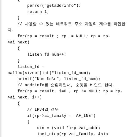
perror("getaddrinfo");
return 1;
}
// 사용할 수 있는 네트워크 주소 자원의 개수를 확인한
다.
for(rp = result ; rp != NULL; rp = rp-
>ai_next)
{
listen_fd_num++;
}
listen_fd =
malloc(sizeof(int)*listen_fd_num);
printf("Num %d\n", listen_fd_num);
// addrinfo를 순환하면서, 소켓을 바인드 한다.
for(rp = result, i=0 ; rp != NULL; rp = rp-
>ai_next, i++)
{
// IPv4일 경우
if(rp->ai_family == AF_INET)
{
sin = (void *)rp->ai_addr;
inet_ntop(rp->ai_family, &sin-