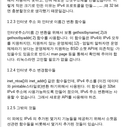
해서 사용하지 못하고, 전혀 새로운 소켓구조체를 만들었습니다. 이
렇게 작은 크기로 만든 이유는 IPv4 프로토콜을 만들ㅡ.,ㅡ.,때 32 bit
면 충분할것으로 생각했기 때문일겁니다.
1.2.3 인터넷 주소 와 인터넷 이름간 변환 함수들
인터넷주소/이름 간 변환을 위해서 보통 gethostbyname(:2)과
gethostbyaddr(:2) 함수를 사용합니다. 이 함수들은 IPv4와 IPv6 모두
를 지원하지만, 지원하지 않는 운영체제(:12) - 엄밀히 말하자면 운영
체제라기 보다는 운영체제가 지원하는 BSD 소켓 API에 의존적임 -가
있을수도 있음으로 반드시 man page 등을 통해서 확인해 주어야 합
니다. 리눅스라면 고민할 필요가 없을 겁니다.
1.2.4 인터넷 주소 변경함수들
inet_ntoa()와 inet_addr() 같은 함수들인데, IPv4 주소를 (이진 데이터
와 printable스타일로)변환 하기위해서 사용된다. 이 함수들은 32bit
IPv4 주소에 사용가능하도록 만들어 졌으며, IPv6 주소 변환에는 사
용할 수 없습니다. 그래서 새로운 API를 사용해야 하죠.
1.2.5 그밖의 것들
이 외에도 IPv6 의 추가된 몇가지 기능들을 제공하기 위해서 소켓옵
션관련 함수들을 비롯해서 몇가지 추가된 것들이 있습니다.