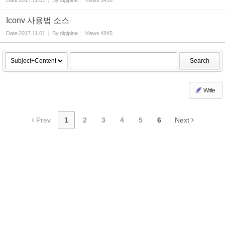
Date
2017.11.01
By
digipine
Views
3438
Iconv 사용법 소스
Date
2017.11.01
By
digipine
Views
4845
Search
Write
Prev
1
2
3
4
5
6
Next