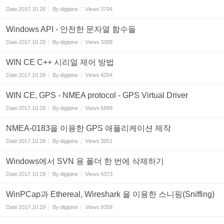
Date
2017.10.28
By
digipine
Views
3704
Windows API - 안전한 문자열 함수들
Date
2017.10.28
By
digipine
Views
3388
WIN CE C++ 시리얼 제어 방법
Date
2017.10.28
By
digipine
Views
4294
WIN CE, GPS - NMEA protocol - GPS Virtual Driver
Date
2017.10.28
By
digipine
Views
6899
NMEA-0183을 이용한 GPS 애플리케이션 제작
Date
2017.10.28
By
digipine
Views
3951
Windows에서 SVN 용 폴더 한 번에 삭제하기
Date
2017.10.29
By
digipine
Views
4373
WinPCap과 Ethereal, Wireshark 을 이용한 스니핑(Sniffing)
Date
2017.10.29
By
digipine
Views
9358