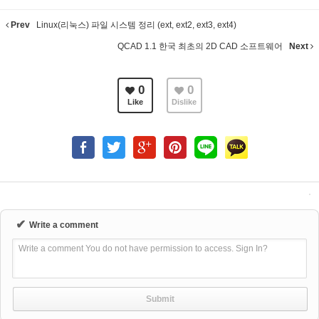
Prev
Linux(리눅스) 파일 시스템 정리 (ext, ext2, ext3, ext4)
QCAD 1.1 한국 최초의 2D CAD 소프트웨어
Next
0
0
Like
Dislike
✔
Write a comment
Write a comment You do not have permission to access. Sign In?