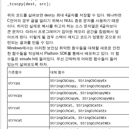
_tcscpy(dest, src);
위의 코드를 살펴보면 dest는 최대 4글자를 저장할 수 있다. 왜냐하면
C언어의 경우 끝을 알리기 위해서 NULL 종료 문자를 사용하기 때문
이다. 하지만 실제로 복사를 하고자 하는 소스 문자열은 4글자보다
큰 문자다. 따라서 프로그래머가 잡아둔 메모리 공간을 침범해서 덮
어쓰게 된다. 이렇게 될 경우 스택이 깨지고 코드가 엉뚱한 곳으로 리
턴되는 결과를 만들 수 있다.
Windows에서는 이러한 보안상 취약한 함수들을 대체할 새로운 안전
한 함수들을 작성해서 Platform SDK를 통해서 배포하고 있다. 이 함
수들은 strsafe.h에 들어있다. 우선 간략하게 어떠한 함수들이 들어
있는지 살펴보도록 하자.
기존함수
대체 함수
StringCbCopy, StringCbCopyEx
strcpy
StringCchCopy, StringCchCopyEx
StringCbCopyN, StringCbCopyNEx
strncpy
StringCchCopyN, StringCchCopyNEx
StringCbCat, StringCbCatEx
strcat
StringCchCat, StringCchCatEx
StringCbCatN, StringCbCatNEx
strncat
StringCchCatN, StringCchCatNEx