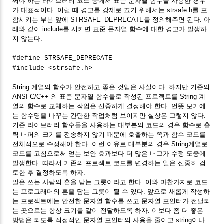
써야 하는 라이브러리 코드 등에서 표준 문자열 함수를 사용한 경우
가 대표적이다. 이럴 때 경고를 강제로 끄기 위해서는 strsafe.h를 포
함시키는 부분 앞에 STRSAFE_DEPRECATE를 정의해주면 된다. 아
래와 같이 include를 시키면 표준 문자열 함수에 대한 경고가 발생하
지 않는다.
#define STRSAFE_DEPRECATE
#include <strsafe.h>
String 계열의 함수가 안전하고 좋은 것임은 사실이다. 하지만 기존의
ANSI C/C++ 의 표준 문자열 함수들로 작성된 프로젝트를 String 계
열의 함수로 교체하는 작업은 신중하게 결정해야 한다. 언뜻 보기에
는 함수명을 바꾸는 간단한 작업처럼 보이지만 실상은 그렇지 않다.
기존 라이브러리 함수들을 사용하는 대부분의 코드의 경우 함수로 출
력 버퍼의 크기를 전송하지 않기 때문에 호출하는 쪽과 함수 코드를
전체적으로 수정해야 한다. 이런 이유로 대부분의 경우 String계열로
코드를 고침으로써 얻는 보안 효과보다 더 많은 버그가 수정 도중에
발생한다. 따라서 기존의 프로젝트 코드를 변경하는 일은 신중히 검
토한 후 결정하도록 하자.
말은 쓰는 사람의 혼을 담는 그릇이라고 한다. 이와 마찬가지로 코드
는 프로그래머의 혼을 담는 그릇이 될 수 있다. 앞으로 새롭게 작성하
는 프로젝트에는 안전한 문자열 함수를 쓰고 문자열 포인터가 전달되
는 곳으로는 항상 크기를 같이 전달하도록 하자. 이보다 좀 더 좋은
방법은 되도록 직접적인 문자열 포인터의 사용을 줄이고 string이나