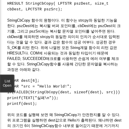
HRESULT StringCbCopy( LPTSTR pszDest, size_t
cbDest, LPCTSTR pszSrc);
StringCbCopy 함수의 원형이다. 이 함수는 strcpy와 동일한 기능을
한다. pszDest에는 복사될 버퍼 포인터를, cbDest에는 pszDest의 크
기를, 그리고 pszSrc에는 복사할 문자열 포인터를 넣어주면 된다.
cbDest를 제외하면 strcpy와 동일한 의미의 인자가 순서대로 입력된
다는 것을 알 수 있다. 결과 값은 함수의 성공 여부다. 성공한 경우
S_OK를 리턴 한다. 위에 나열된 모든 String계열 함수의 리턴 값은
HRESULT다. COM에 사용되는 것과 동일한 타입이기 때문에
FAILED, SUCCEEDED매크로를 사용하면 손쉽게 에러 여부를 체크
할 수 있다. StringCbCopy함수를 사용해 간단한 문자열을 복사하는
과정은 아래와 같다.
TCHAR dest[6];
List
Open
TCHAR *src = "Hello World!";
if(FAILED(StringCbCopy(dest, sizeof(dest), src)))
printf(TEXT("실패\n"));
printf(dest);
위의 코드를 실행해 보면 왜 StringCbCopy가 안전한지를 알 수 있다.
위 프로그램을 실행하면 dest값으로 Hello가 출력된다. 왜냐하면 dest
의 크기인 6이 StringCbCopy함수 내부로 들어갔기 때문에 거기까지