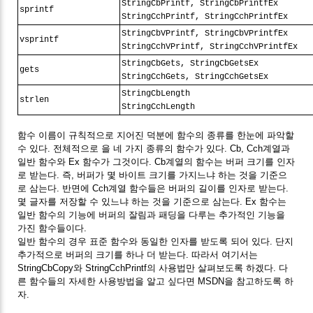
StringCbPrintf, StringCbPrintfEx
sprintf
StringCchPrintf, StringCchPrintfEx
StringCbVPrintf, StringCbVPrintfEx
vsprintf
StringCchVPrintf, StringCchVPrintfEx
StringCbGets, StringCbGetsEx
gets
StringCchGets, StringCchGetsEx
StringCbLength
strlen
StringCchLength
함수 이름이 규칙적으로 지어진 덕분에 함수의 종류를 한눈에 파악할
수 있다. 전체적으로 을 네 가지 종류의 함수가 있다. Cb, Cch계열과
일반 함수와 Ex 함수가 그것이다. Cb계열의 함수는 버퍼 크기를 인자
로 받는다. 즉, 버퍼가 몇 바이트 크기를 가지느냐 하는 것을 기준으
로 삼는다. 반면에 Cch계열 함수들은 버퍼의 길이를 인자로 받는다.
몇 글자를 저장할 수 있느냐 하는 것을 기준으로 삼는다. Ex 함수는
일반 함수의 기능에 버퍼의 잘림과 패딩을 다루는 추가적인 기능을
가진 함수들이다.
일반 함수의 경우 표준 함수와 동일한 인자를 받도록 되어 있다. 단지
추가적으로 버퍼의 크기를 하나 더 받는다. 따라서 여기서는
StringCbCopy와 StringCchPrintf의 사용법만 살펴보도록 하겠다. 다
른 함수들의 자세한 사용방법을 알고 싶다면 MSDN을 참고하도록 하
자.