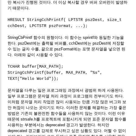
만 복사가 진행된 것이다. 더 이상 복사할 경우 버퍼 오버런이 발생하
기 때문이다.
HRESULT StringCchPrintf( LPTSTR pszDest, size_t
cchDest, LPCTSTR pszFormat, ...);
StringCbPrintf 함수의 원형이다. 이 함수는 sprintf와 동일한 기능을
한다. pszDest에는 출력될 버퍼를, cchDest에는 pszDest에 저장할
수 있는 글자 수를, 끝으로 pszFormat에는 포맷 문자열을 넣으면 된
다. 아래와 같이 사용할 수 있다.
TCHAR buffer[MAX_PATH];
StringCchPrintf(buffer, MAX_PATH, "%s",
TEXT("Hello World"));
문자열을 다루는 일은 프로그래밍 과정에서 광범위 하게 사용된다.
일부 프로그램은 문자열 처리 과정이 프로그램의 전부이기도 하다.
이처럼 문자열 처리 작업은 많이 사용되는 만큼 가장 많은 버그와 보
안 허점이 나오는 곳이기도 하다. 이러한 문제를 해결하는 가장 좋은
방법은 기존의 불완전한 함수들을 사용하지 않는 것이다. 이런 이유
때문에 strsafe.h를 프로젝트에 포함시키게 되면 표준 문자열 함수를
사용하는 부분에서는 deprecated 경고가 발생한다. 하지만
deprecated 경고를 강제로 무시하고 싶은 상황도 있다. 어쩔 수 없이