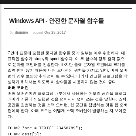
Sketchbook5, 스케치북5
Windows API - 안전한 문자열 함수들
digipine
Oct 28, 2017
by
posted
C언어 표준에 포함된 문자열 함수들 중에 일부는 매우 위험하다. 대
Sketchbook5, 스케치북5
표적인 함수가 strcpy와 sprintf함수다. 이 두 함수의 경우 출력 값으
로 문자열 포인터를 전송한다. 하지만 출력 문자열 포인터의 크기를
입력 받지 않기 때문에 버퍼 오버런의 위험을 가지고 있다. 버퍼 오버
런의 경우 보안상 취약점이 될 수 있다. 따라서 견고한 프로그램을 작
성하기 위해서는 되도록 이 함수들을 사용하지 않는 것이 좋다.
버퍼 오버런
버퍼 오버런이란 프로그램 내부에서 사용하는 메모리 공간을 프로그
래머가 기존에 의도했던 것을 넘어서서 덮어 쓰는 것을 말한다. 스택
공간을 침범하는 것을 스택 오버런, 힙 공간을 침범하는 것을 힙 오버
런이라 한다. 아래 코드는 어떻게 스택 오버런이 발생하는 지 보여준
다.
TCHAR *src = TEXT("123456789");
TCHAR dest[5];