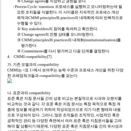
④
Change agents
를 지정하고 권한을 준다
.
- Process Cycle: transition
프로세스를 실행하고 모니터링하는데 필
요한 조치들을 식별한다
.
이 사이클은 지속적인 프로세스 개선
목적과
CMMI principles
와
practices
의 내재화에 따라 반복적으로
수행될 수 있다
.
①
Key stakeholders
의 참여를 독려하고 확인한다
.
②
Change agents
의 진행 상태를 모니터링한다
.
③
CMMI principles
와
practices
의 내재화
(institutionalization)
를
평가한다
.
④
Commitments
를 다시 평가하고 다음 단계를 결정한다
.
4. CMMI compatibility[7]
가
.
기존 모델과의
compatibility
CMMI
는
<
표
1>
에서 보여주는 능력 수준과 프로세스 개선을 위한 다양
한 프레임워크들과
compatibility
를 갖는다
.
나
.
표준과의
compatibility
표준 혹은 지침 문서들 간의 상호 비교는 본질적으로 사과와 오렌지를
비교하는 것과 같다
.
각 표준 혹은 지침 문서는 특정 목적으로 특정 계
층에 정보를 제공하기 위하여 작성되었으므로 각기 다른 형태와 내용
으로 구성되어 있다
.
그러나
,
많은 조직들은 조직적인
,
사업적인 혹은
공학적인 관리 등 다양한 측면에서 여러 표준 혹은 지침문서들을 고려
해야 할 상황이기 때문에
,
다양한 표준 혹은 지침문서들 간의 유사성과