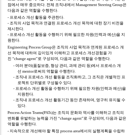
점에서 매우 중요하다
.
전체 조직내에서
Management Steering Group
은
다음과 같은 역할을 수행한다
.
-
프로세스 개선 활동을 주관한다
.
-
조직의 사업 목적과 연결된 프로세스 개선 목적에 대한 장기 비전을
제시한다
.
-
프로세스 개선 활동을 수행하기 위해 필요한 자원
(
인력과 예산
)
을 지
원한다
.
Engineering Process Group
은 조직의 사업 목적과 연계된 프로세스 개
선 목적에 대하여 깊이있게 이해하고 프로세스 개선경험을 가
진
“
change agent
”
로 구성되며
,
다음과 같은 역할을 수행한다
.
-
여러 분야
(
품질보증
,
형상 관리
,
과제 관리 등
)
에서 프로세스 개
선
mentor
로써의 역할을 수행한다
.
-
조직내 프로세스 개선 활동을 조직화하고
,
그 조직은 개별적인 프
로젝트 단위별로 구성될수 있다
.
-
프로세스 개선 활동을 수행하기 위해 필요한 자원
(
인력과 예산
)
을
지원한다
.
-
조직내 프로세스 개선 활동기간 동안 존재하며
,
영구히 유지될 수
있다
.
Process Action Teams(PATs)
는 조직의 문화와 역사를 이해하고 조직의
변화를 유발하는 능력을 가진
“
change agent
”
로 구성되며
,
다음과 같은
역할을 수행한다
.
-
지속적으로 개선해야 할 특정
process area
에서의 실행계획을 수립하