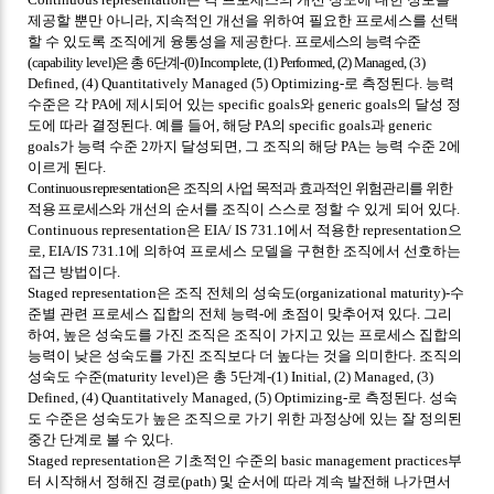
제공할 뿐만 아니라
,
지속적인 개선을 위하여 필요한 프로세스를 선택
할 수 있도록 조직에게 융통성을 제공한다
.
프로세스의 능력 수준
(capability level)
은 총
6
단계
-(0) Incomplete, (1) Performed, (2) Managed,
(3)
Defined, (4) Quantitatively Managed (5) Optimizing-
로 측정된다
.
능력
수준은 각
PA
에 제시되어 있는
specific goals
와
generic goals
의 달성 정
도에 따라 결정된다
.
예를 들어
,
해당
PA
의
specific goals
과
generic
goals
가 능력 수준
2
까지 달성되면
,
그 조직의 해당
PA
는 능력 수준
2
에
이르게 된다
.
Continuous representation
은 조직의 사업 목적과 효과적인 위험관리를 위한
적용 프로세스와
개선의 순서를 조직이 스스로 정할 수 있게 되어 있다
.
Continuous representation
은
EIA/ IS 731.1
에서 적용한
representation
으
로
, EIA/IS 731.1
에 의하여 프로세스 모델을 구현한 조직에서 선호하는
접근 방법이다
.
Staged representation
은 조직 전체의 성숙도
(organizational maturity)-
수
준별 관련 프로세스 집합의 전체 능력
-
에 초점이 맞추어져 있다
.
그리
하여
,
높은 성숙도를 가진 조직은 조직이 가지고 있는 프로세스 집합의
능력이 낮은 성숙도를 가진 조직보다 더 높다는 것을 의미한다
.
조직의
성숙도 수준
(maturity level)
은 총
5
단계
-(1) Initial, (2) Managed, (3)
Defined, (4) Quantitatively Managed, (5) Optimizing-
로 측정된다
.
성숙
도 수준은 성숙도가 높은 조직으로 가기 위한 과정상에 있는 잘 정의된
중간 단계로 볼 수 있다
.
Staged representation
은 기초적인 수준의
basic management practices
부
터 시작해서 정해진 경로
(path)
및 순서에 따라 계속 발전해 나가면서