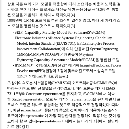
상호 다른 여러 가지 모델을 적용함에 따라 소요되는 비용과 노력을 절
감하고
,
엔지니어링 프로세스 개선을 위한 공용성을 극대화하여 통합
된 모델을 개발하기 위하여 시작되었다
[4].
1998
년에
CMMI
프로젝트 추진 조직이 결성되었고
,
아래 세 가지의 소
스 모델을 통합하는 것으로 시작되었다
[3].
- SEI
의
Capability Maturity Model for Software(SW-CMM)
- Electronic Industries Alliance Systems Engineering Capability
Model, Interim Standard (EIA/IS 731): EPIC(Enterprise Process
Improvement Collaboration)
에 의해 만들어진
Systems Engineering
CMM(SE-CMM)
과
INCOSE
에 의해 만들어진
Systems
Engineering
Capability Assessment Model(SECAM)
을 통합한 모델
-
IPD-CMM:
미국방성
(DoD)
과 산업계에 의해
Integrated Product and Process
Develop-ment(IPPD)
환경에 초점이 맞추어진 프로세스 성숙도 모델
(EPIC
에 의해
draft
형태로
공표됨
.)
초창기의 의도는 시스템공학
(CMMI-SE)
과 소프트웨어공학
(CMMI-SW)
에
따라 두 가지로 분리된 모델을 생각하였으나
,
여러 토론을 거쳐서
EIA/IS
731.1
로부터
Continuous representation
을 유지하고
, SW-CMM
에서 익숙
한
Staged representation
으로 두 가지의
representation
을 유지하면서 프
로세스 모델은 하나로 통합하는 것으로 최종적으로 결정되었다
.
따라
서
,
어떤
representation
이 좋은지가 중요한 것이 아니라
,
적용하려는 조직의
요구에 어느
representation
이 가장 적합한지를 결정하여 적용하는 것이 중
요하다 할 수 있다
(representations
에 대해서는 아래의
2
항에서 설명하
기로 한다
)[4].