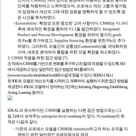
소이다
. CMMI
는 여러 상이한 환경에서 사용하는 공통된 용어와
단계를 적용하려고 노력하였으며
,
프로세스 개선 그룹과 평가팀
의 입장에서 개선과 그에 대한 검증을 명확하게 할 수 있도록 많
은 시간을 투자하였다
.
- Extensibility:
확장성 또한 중요한 고려 사항이다
. CMMI
는
V1.0
이
후에 계속적인 확장을 통하여
V1.1
을 발간하였다
. Integrated
Product and Process Development
환경을 위하여 몇가지
goals
와
Pas
를 추가하였고
, Supplier Sourcing
환경을 위한
PAs
도 추가
하였다
.
그리하여
,
모델간의 공통성
(Commonality)
을 극대화하였
으며
,
새로운 분야와의 통합을 위한 모델 확장을 최소화였다
.
3. CMMI
적용을 위한 접근 방법
[7]
조직에서
CMMI
를 기반으로 변화를 추구하고자 할 때 적용할 수 있도록
, SEI
에서 제공하고 있는 일반적인 접근 방법은
SEI
홈페이지
(www.sei.cmu.edu/ideal/ideal.html)
에서 쉽게 찾을 수 있다
. SEI
에서 제시
한
IDEAL
모델은 개선 조치를 시작하고
,
계획하며
,
실행하기 위한 접근 방법을
제공한다
. IDEAL
모델에서 정의하는
5
단계는
Initiating, Diagnosing, Establishing,
Acting, Learning
등이다
.
IDEAL
과 유사하지만
, CMMI
를 실행하는 다른 접근 방법으로는
(
그
림
2)
에서 보여주는
enterprise-level roadmap
이 있다
.
이
roadmap
의 목
적은 다음과 같다
.
-
기존의 프로세스 모델을
CMMI
로
transition
하고자 하는 조직을 지
원하기 위한 일반적인 프레임워크의 제공