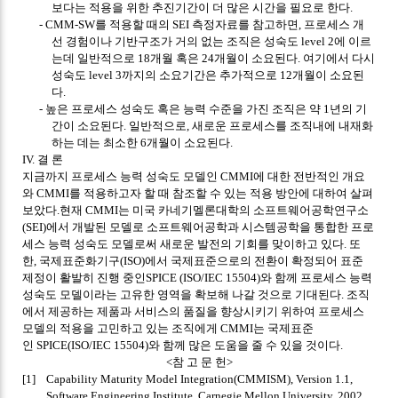
보다는 적용을 위한 추진기간이 더 많은 시간을 필요로 한다
.
- CMM-SW
를 적용할 때의
SEI
측정자료를 참고하면
,
프로세스 개
선 경험이나 기반구조가 거의 없는 조직은 성숙도
level 2
에 이르
는데 일반적으로
18
개월 혹은
24
개월이 소요된다
.
여기에서 다시
성숙도
level 3
까지의 소요기간은 추가적으로
12
개월이 소요된
다
.
-
높은 프로세스 성숙도 혹은 능력 수준을 가진 조직은 약
1
년의 기
간이 소요된다
.
일반적으로
,
새로운 프로세스를 조직내에 내재화
하는 데는 최소한
6
개월이 소요된다
.
IV.
결 론
지금까지 프로세스 능력 성숙도 모델인
CMMI
에 대한 전반적인 개요
와
CMMI
를 적용하고자 할 때 참조할 수 있는 적용 방안에 대하여 살펴
보았다
.
현재
CMMI
는 미국 카네기멜론대학의 소프트웨어공학연구소
(SEI)
에서 개발된 모델로 소프트웨어공학과 시스템공학을 통합한 프로
세스 능력 성숙도 모델로써 새로운 발전의 기회를 맞이하고 있다
.
또
한
,
국제표준화기구
(ISO)
에서 국제표준으로의 전환이 확정되어 표준
제정이 활발히 진행 중인
SPICE (ISO/IEC 15504)
와 함께 프로세스 능력
성숙도 모델이라는 고유한 영역을 확보해 나갈 것으로 기대된다
.
조직
에서 제공하는 제품과 서비스의 품질을 향상시키기 위하여 프로세스
모델의 적용을 고민하고 있는 조직에게
CMMI
는 국제표준
인
SPICE(ISO/IEC 15504)
와 함께 많은 도움을 줄 수 있을 것이다
.
<
참 고 문 헌
>
[1] Capability Maturity Model Integration(CMMISM), Version 1.1,
Software Engineering Institute, Carnegie Mellon University, 2002.