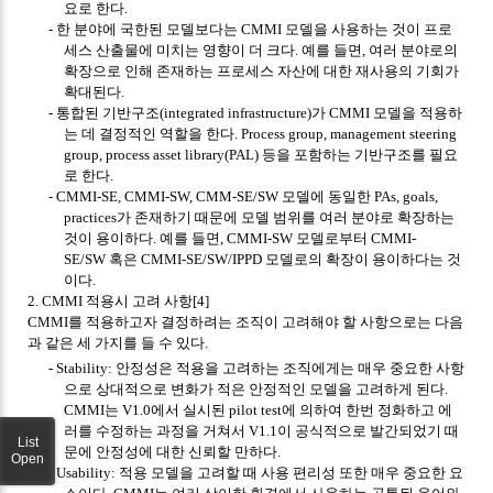
요로 한다
.
-
한 분야에 국한된 모델보다는
CMMI
모델을 사용하는 것이 프로
세스 산출물에 미치는 영향이 더 크다
.
예를 들면
,
여러 분야로의
확장으로 인해 존재하는 프로세스 자산에 대한 재사용의 기회가
확대된다
.
-
통합된 기반구조
(integrated infrastructure)
가
CMMI
모델을 적용하
는 데 결정적인 역할을 한다
. Process group, management steering
group, process asset library(PAL)
등을 포함하는 기반구조를 필요
로 한다
.
- CMMI-SE, CMMI-SW, CMM-SE/SW
모델에 동일한
PAs, goals,
practices
가 존재하기 때문에 모델 범위를 여러 분야로 확장하는
것이 용이하다
.
예를 들면
, CMMI-SW
모델로부터
CMMI-
SE/SW
혹은
CMMI-SE/SW/IPPD
모델로의 확장이 용이하다는 것
이다
.
2. CMMI
적용시 고려 사항
[4]
CMMI
를 적용하고자 결정하려는 조직이 고려해야 할 사항으로는 다음
과 같은 세 가지를 들 수 있다
.
- Stability:
안정성은 적용을 고려하는 조직에게는 매우 중요한 사항
으로 상대적으로 변화가 적은 안정적인 모델을 고려하게 된다
.
CMMI
는
V1.0
에서 실시된
pilot test
에 의하여 한번 정화하고 에
러를 수정하는 과정을 거쳐서
V1.1
이 공식적으로 발간되었기 때
List
문에 안정성에 대한 신뢰할 만하다
.
Open
- Usability:
적용 모델을 고려할 때 사용 편리성 또한 매우 중요한 요