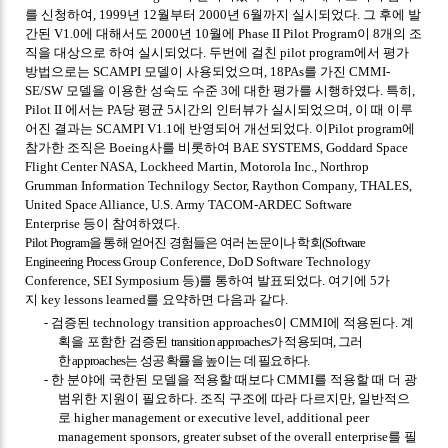
를 신청하여
, 1999
년
12
월부터
2000
년
6
월까지 실시되었다
.
그 후에 발
간된
V1.0
에 대해서도
2000
년
10
월에
Phase II Pilot Program
이
8
개의 조
직을 대상으로 하여 실시되었다
.
두번에 걸친
pilot program
에서 평가
방법으로는
SCAMPI
모델이 사용되었으며
, 18PAs
를 가진
CMMI-
SE/SW
모델을 이용한 성숙도 수준
3
에 대한 평가를 시행하였다
.
특히
,
Pilot II
에서는
PA
당 평균
5
시
간의
인터뷰가 실시되었으며
,
이 때 이루
어진 결과는
SCAMPI V1.1
에 반영되어 개선되었다
.
이
Pilot program
에
참가한 조직은
Boeing
사를 비롯하여
BAE SYSTEMS, Goddard Space
Flight Center NASA, Lockheed Martin, Motorola Inc., Northrop
Grumman Information Technilogy Sector, Raython Company, THALES,
United Space Alliance, U.S. Army TACOM-ARDEC Software
Enterprise
등이 참여하였다
.
Pilot Program
을 통해 얻어진 경험들은 여러 논문이나 학회
(Software
Engineering Process
Group Conference, DoD Software Technology
Conference, SEI Symposium
등
)
를 통하여 발표되었다
.
여기에
5
가
지
key lessons learned
를 요약하면 다음과 같다
.
-
검증된
technology transition approaches
이
CMMI
에 적용된다
.
계
획을 포함한 검증된
transition approaches
가 적용되며
,
그러
한
approaches
는 성공 확률을 높이는 데 필요하다
.
-
한 분야에 국한된 모델을 적용할 때보다
CMMI
를 적용할 때 더 광
범위한 지원이 필요하다
.
조직 구조에 따라 다르지만
,
일반적으
로
higher management or executive level, additional peer
management sponsors, greater subset of the overall enterprise
를 필