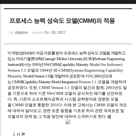
Sketchbook5, 스케치북5
프로세스 능력 성숙도 모델(CMMI)의 적용
digipine
Oct 28, 2017
by
posted
미국방성
(DoD)
의 자금 지원를 받아 프로세스 능력 성숙도 모델을 개발하고
Sketchbook5, 스케치북5
있는 카네기멜론대학
(Carnegie
Mellon University)
의
SEI(Software Engineering
Institute)
에서는
1993
년
SW-CMM(Capability Maturity
Model for Software)
Version 1.1
모델과
1994
년
SE-CMM(Systems Engineering Capability
Maturity
Model) Version 1.0
을 개발하여 공표한 데 이어
, 2002
년도에
는
CMMI(Capability Maturity Model Integration)
Version 1.1
모델을 개발하여
공표하였다
.
또한
, CMMI Version 1.1
모델의 발간과 함께
, 2003
년도 말
을 기준으로 하여 기존
SW-CMM
모델의 공식적인 폐기를 선언하였
다
.
즉
,
기존의 소프트웨어공학과 시스템 공학분야로 양분된 모델
을
CMMI
모델로 통합한 것이다
.
이에 본 고에서는
CMMI
모델의 개요
에 대하여 알아보고
,
관련 표준 동향을 기초로 하여 관련 국제표준 및
모델과의 관계 및 그 적용 방안에 대하여 소개하기로 한다
.
▧
I.
서 론