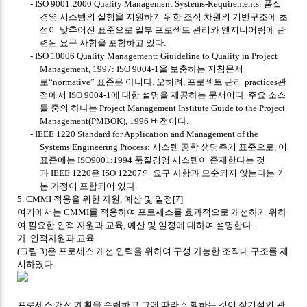
- ISO 9001:2000 Quality Management Systems-Requirements:
품질
경영 시스템의 실행을 지원하기 위한 조직 차원의 기반구조에 초
점이 맞추어진 표준으로 일부 프로젝트 관리와 엔지니어링에 관
련된 요구 사항을 포함하고 있다
.
- ISO 10006 Quality Management: Giuideline to Quality in Project
Management, 1997: ISO 9004-1
을 보충하는 지침문서
로
“
normative
”
표준은 아니다
.
오히려
,
프로젝트 관리
practices
관
점에서
ISO 9004-1
에 대한 설명을 제공하는 문서이다
.
주요 소스
들 중의 하나는
Project Management Institute Guide to the Project
Management(PMBOK), 1996
버전이다
.
- IEEE 1220 Standard for Application and Management of the
Systems Engineering Process:
시스템 공학 생명주기 표준으로
,
이
표준에는
ISO9001:1994
품질경영 시스템이 존재한다는 것
과
IEEE 1220
은
ISO 12207
의 요구 사항과 모순되지 않는다는 기
본 가정이 포함되어 있다
.
5. CMMI
적용을 위한 자원
,
예산 및 일정
[7]
여기에서는
CMMI
를 적용하여 프로세스를 효과적으로 개선하기 위하
여 필요한 인적 자원과 교육
,
예산 및 일정에 대하여 설명한다
.
가
.
인적자원과 교육
(
그림
3)
은 프로세스 개선 인력을 위하여 구성 가능한 조직내 구조를 제
시하였다
.
프로세스 개선 계획을 수립하고 그에 따라 실행하는 것이 장기적인 관