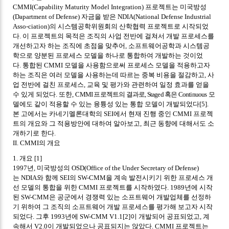
CMMI(Capability Maturity Model Integration)
프로젝트는 미국방성
(Dapartment of Defense)
자금을 받은
NDIA(National Defense Industrial
Asso-ciation)
의 시스템공학위원회의 산학협력 프로젝트로 시작되었
다
.
이 프로젝트의 목적은 조직의 사업 전반에 걸쳐서 개발 프로세스를
개선하고자 하는 조직에 초점을 맞추어
,
소프트웨어공학과 시스템공
학으로 양분된 프로세스 모델을 하나로 통합하여 개발하는 것이었
다
.
통합된
CMMI
모델을 사용함으로써 프로세스 모델을 적용하고자
하는 조직은 여러 모델을 사용하는데 따르는 중복 비용을 절감하고
,
사
업 전반에 걸친 프로세스
,
교육 및 평가와 관련하여 일정 효과를 얻을
수 있게 되었다
.
또한
,
CMMI
프로젝트의 결과로
, Staged
혹은
Continuous
모
델에도 같이 적용할 수 있는 융튱성 있는 통합 모델이 개발되었다
[5].
본 고에서는 카네기멜론대학의
SEI
에서 현재 진행 중인
CMMI
프로젝
트의 개요와 그 적용방안에 대하여 알아보고
,
최근 동향에 대해서도 소
개하기로 한다
.
II. CMMI
의 개요
1.
개요
[1]
1997
년
,
미국방성의
OSD(Office of the Under Secretary of Defense)
는
NDIA
와 함께
SEI
의
SW-CMM
을 계속 발전시키기 위한 프로세스 개
선 모델의 통합을 위한
CMMI
프로젝트를 시작하였다
. 1989
년에 시작
된
SW-CMM
은 공군에서 경쟁력 있는 소프트웨어 개발업체를 선정하
기 위하여 그 조직의 소프트웨어 개발 프로세스를 평가해 보고자 시작
되었다
.
그후
1993
년에
SW-CMM V1.1[2]
이 개발되어 공표되었고
,
계
속해서
V2.0
이 개발되었으나 공표되지는 않았다
. CMMI
프로젝트는