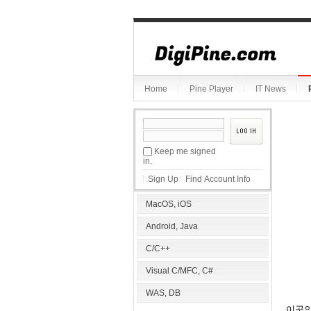
Home
Pine Player
IT News
Keep me signed
in.
Sign Up
Find Account Info
MacOS, iOS
Android, Java
C/C++
Visual C/MFC, C#
WAS, DB
이곳의