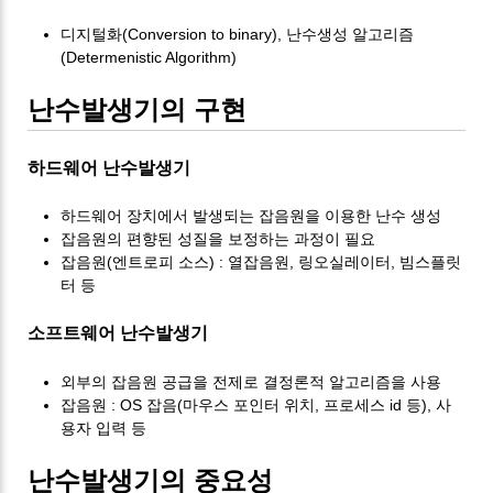
디지털화(Conversion to binary), 난수생성 알고리즘
(Determenistic Algorithm)
난수발생기의 구현
하드웨어 난수발생기
하드웨어 장치에서 발생되는 잡음원을 이용한 난수 생성
잡음원의 편향된 성질을 보정하는 과정이 필요
잡음원(엔트로피 소스) : 열잡음원, 링오실레이터, 빔스플릿
터 등
소프트웨어 난수발생기
외부의 잡음원 공급을 전제로 결정론적 알고리즘을 사용
잡음원 : OS 잡음(마우스 포인터 위치, 프로세스 id 등), 사
용자 입력 등
난수발생기의 중요성