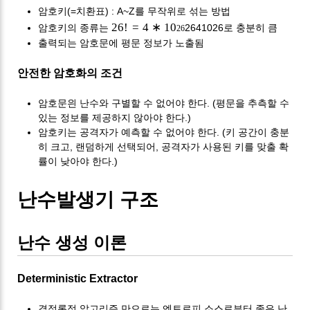
암호키(=치환표) : A~Z를 무작위로 섞는 방법
26
!
=
4
∗
10
암호키의 종류는
2641026
로 충분히 큼
26
출력되는 암호문에 평문 정보가 노출됨
안전한 암호화의 조건
암호문읜 난수와 구별할 수 없어야 한다. (평문을 추측할 수
있는 정보를 제공하지 않아야 한다.)
암호키는 공격자가 예측할 수 없어야 한다. (키 공간이 충분
히 크고, 랜덤하게 선택되어, 공격자가 사용된 키를 맞출 확
률이 낮아야 한다.)
난수발생기 구조
난수 생성 이론
Deterministic Extractor
결정론적 알고리즘 만으로는 엔트로피 소스로부터 좋은 난