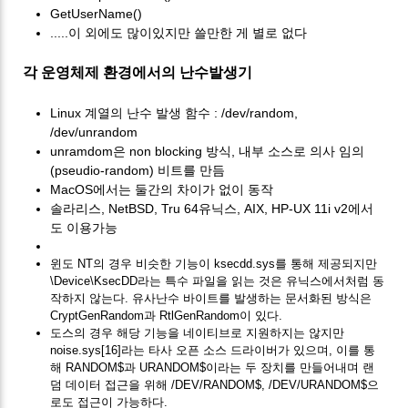
GetUserName()
.....이 외에도 많이있지만 쓸만한 게 별로 없다
각 운영체제 환경에서의 난수발생기
Linux 계열의 난수 발생 함수 : /dev/random,
/dev/unrandom
unramdom은 non blocking 방식, 내부 소스로 의사 임의
(pseudio-random) 비트를 만듬
MacOS에서는 둘간의 차이가 없이 동작
솔라리스, NetBSD, Tru 64유닉스, AIX, HP-UX 11i v2에서
도 이용가능
윈도 NT의 경우 비슷한 기능이 ksecdd.sys를 통해 제공되지만
\Device\KsecDD라는 특수 파일을 읽는 것은 유닉스에서처럼 동
작하지 않는다. 유사난수 바이트를 발생하는 문서화된 방식은
CryptGenRandom과 RtlGenRandom이 있다.
도스의 경우 해당 기능을 네이티브로 지원하지는 않지만
noise.sys[16]라는 타사 오픈 소스 드라이버가 있으며, 이를 통
해 RANDOM$과 URANDOM$이라는 두 장치를 만들어내며 랜
덤 데이터 접근을 위해 /DEV/RANDOM$, /DEV/URANDOM$으
로도 접근이 가능하다.