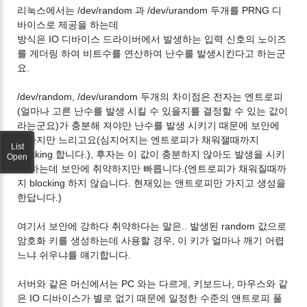
리눅스에서는 /dev/random 과 /dev/urandom 두개를 PRNG 디
바이스로 제공을 하는데
방식은 IO 디바이스 드라이버에서 발생하는 입력 신호의 노이즈
를 게더링 하여 비트수를 연산하여 난수를 발생시킨다고 하는군
요.
/dev/random, /dev/urandom 두개의 차이점은 전자는 엔트로피
(얼마나 고른 난수를 발생 시킬 수 있을지를 결정할 수 있는 값이
라는군요)가 충분해 져야만 난수를 발생 시키기 때문에 보안에
강하지만 느리고요(심지어지는 엔트로피가 채워잴때까지
List
blocking 합니다.), 후자는 이 값이 충분하지 않아도 발생을 시키
Open
긴 하는데 보안에 취약하지만 빠릅니다.(엔트로피가 채워질때까
지 blocking 하지 않습니다. 현재있는 앤트로피만 가지고 생성을
한답니다.)
여기서 보안에 강하다 취약하다는 말은.. 발생된 random 값으로
암호화 키를 생성하는데 사용할 경우, 이 키가 얼마나 깨기 어렵
느냐 쉬우냐를 얘기합니다.
서버와 같은 머신에서는 PC 와는 다르게, 키보드나, 마우스와 같
은 IO 디바이스가 별로 없기 때문에 일정한 수준의 앤트로피 풀