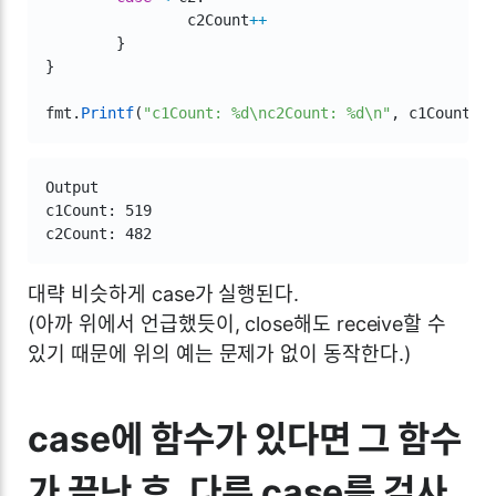
		c2Count
++
}
}
fmt
.
Printf
(
"c1Count: %d\nc2Count: %d\n"
,
 c1Count
,
 
Output

c1Count: 519

c2Count: 482
대략 비슷하게 case가 실행된다.
(아까 위에서 언급했듯이, close해도 receive할 수
있기 때문에 위의 예는 문제가 없이 동작한다.)
case에 함수가 있다면 그 함수
가 끝난 후, 다른 case를 검사