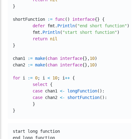
}
shortFunction 
:=
func
(
)
interface
{
}
{
defer
 fmt
.
Println
(
"end short function"
)
	fmt
.
Println
(
"start short function"
)
return
nil
}
chan1 
:=
make
(
chan
interface
{
}
,
10
)
chan2 
:=
make
(
chan
interface
{
}
,
10
)
for
 i 
:=
0
;
 i 
<
10
;
 i
++
{
select
{
case
 chan1 
<-
longFunction
(
)
:
case
 chan2 
<-
shortFunction
(
)
:
}
}
start long function

end long function
