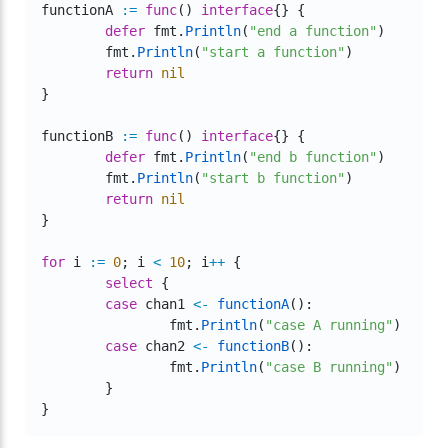
functionA 
:=
func
(
)
interface
{
}
{
defer
 fmt
.
Println
(
"end a function"
)
	fmt
.
Println
(
"start a function"
)
return
nil
}
functionB 
:=
func
(
)
interface
{
}
{
defer
 fmt
.
Println
(
"end b function"
)
	fmt
.
Println
(
"start b function"
)
return
nil
}
for
 i 
:=
0
;
 i 
<
10
;
 i
++
{
select
{
case
 chan1 
<-
functionA
(
)
:
		fmt
.
Println
(
"case A running"
)
case
 chan2 
<-
functionB
(
)
:
		fmt
.
Println
(
"case B running"
)
}
}