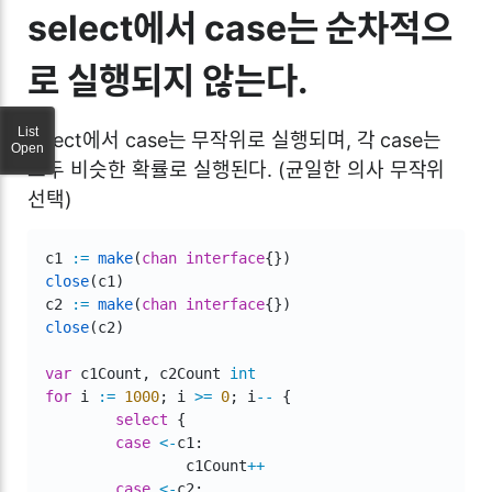
select에서 case는 순차적으
로 실행되지 않는다.
List
select에서 case는 무작위로 실행되며, 각 case는
Open
모두 비슷한 확률로 실행된다. (균일한 의사 무작위
선택)
c1 
:=
make
(
chan
interface
{
}
)
close
(
c1
)
c2 
:=
make
(
chan
interface
{
}
)
close
(
c2
)
var
 c1Count
,
 c2Count 
int
for
 i 
:=
1000
;
 i 
>=
0
;
 i
--
{
select
{
case
<-
c1
:
		c1Count
++
case
<-
c2
: