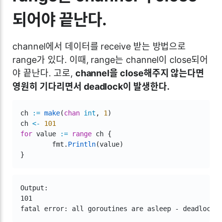
되어야 끝난다.
channel에서 데이터를 receive 받는 방법으로
range가 있다. 이때, range는 channel이 close되어
야 끝난다. 고로,
channel을 close해주지 않는다면
영원히 기다리면서 deadlock이 발생한다.
ch 
:=
make
(
chan
int
,
1
)
ch 
<-
101
for
 value 
:=
range
 ch 
{
	fmt
.
Println
(
value
)
}
Output:

101

fatal error: all goroutines are asleep - deadlock!