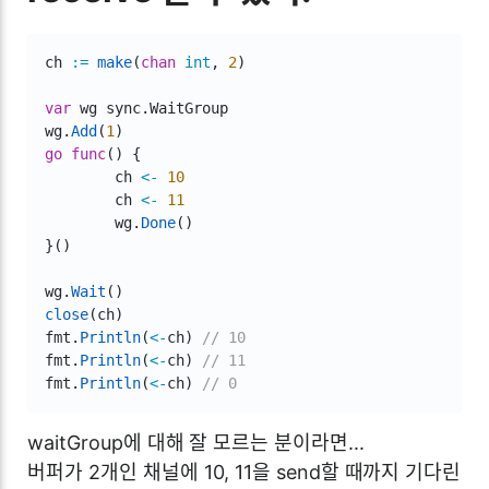
ch 
:=
make
(
chan
int
,
2
)
var
 wg sync
.
WaitGroup

wg
.
Add
(
1
)
go
func
(
)
{
	ch 
<-
10
	ch 
<-
11
	wg
.
Done
(
)
}
(
)
wg
.
Wait
(
)
close
(
ch
)
fmt
.
Println
(
<-
ch
)
// 10
fmt
.
Println
(
<-
ch
)
// 11
fmt
.
Println
(
<-
ch
)
// 0
waitGroup에 대해 잘 모르는 분이라면...
버퍼가 2개인 채널에 10, 11을 send할 때까지 기다린