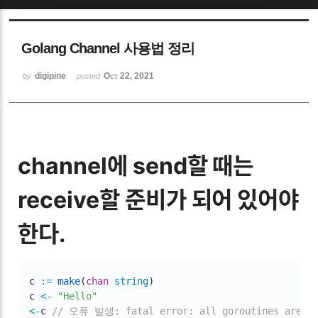
Sketchbook5, 스케치북5
Golang Channel 사용법 정리
digipine
Oct 22, 2021
by
posted
Sketchbook5, 스케치북5
channel에 send할 때는
receive할 준비가 되어 있어야
한다.
c 
:=
make
(
chan
string
)
c 
<-
"Hello"
<-
c 
// 오류 발생: fatal error: all goroutines are as