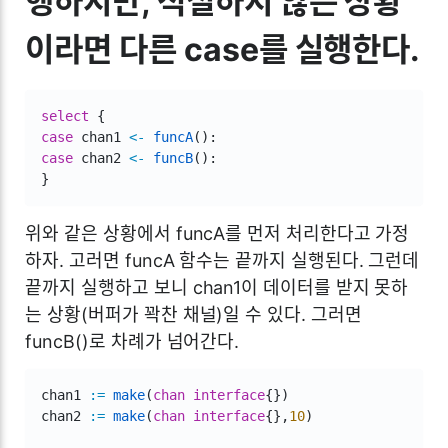
행하지만, 적절하지 않은 상황
이라면 다른 case를 실행한다.
select
{
case
 chan1 
<-
funcA
(
)
:
case
 chan2 
<-
funcB
(
)
:
}
위와 같은 상황에서 funcA를 먼저 처리한다고 가정
하자. 고러면 funcA 함수는 끝까지 실행된다. 그런데
끝까지 실행하고 보니 chan1이 데이터를 받지 못하
는 상황(버퍼가 꽉찬 채널)일 수 있다. 그러면
funcB()로 차례가 넘어간다.
chan1 
:=
make
(
chan
interface
{
}
)
chan2 
:=
make
(
chan
interface
{
}
,
10
)