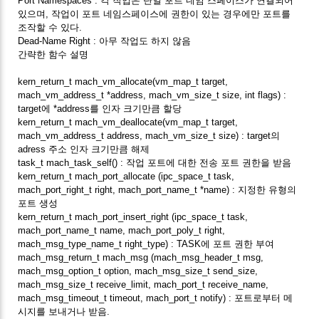
Port Namespaces : 각 작업은 단일 포트 네임 스페이스가 연결되어
있으며, 작업이 포트 네임스페이스에 권한이 있는 경우에만 포트를
조작할 수 있다.
Dead-Name Right : 아무 작업도 하지 않음
간략한 함수 설명
kern_return_t mach_vm_allocate(vm_map_t target,
mach_vm_address_t *address, mach_vm_size_t size, int flags) :
target에 *address를 인자 크기만큼 할당
kern_return_t mach_vm_deallocate(vm_map_t target,
mach_vm_address_t address, mach_vm_size_t size) : target의
adress 주소 인자 크기만큼 해제
task_t mach_task_self() : 작업 포트에 대한 전송 포트 권한을 받음
kern_return_t mach_port_allocate (ipc_space_t task,
mach_port_right_t right, mach_port_name_t *name) : 지정한 유형의
포트 생성
kern_return_t mach_port_insert_right (ipc_space_t task,
mach_port_name_t name, mach_port_poly_t right,
mach_msg_type_name_t right_type) : TASK에 포트 권한 부여
mach_msg_return_t mach_msg (mach_msg_header_t msg,
mach_msg_option_t option, mach_msg_size_t send_size,
mach_msg_size_t receive_limit, mach_port_t receive_name,
mach_msg_timeout_t timeout, mach_port_t notify) : 포트로부터 메
시지를 보내거나 받음.