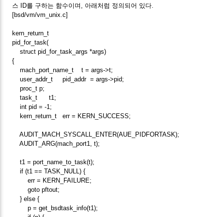
스 ID를 구하는 함수이며, 아래처럼 정의되어 있다.
[bsd/vm/vm_unix.c]
kern_return_t
pid_for_task(
struct pid_for_task_args *args)
{
mach_port_name_t t = args->t;
user_addr_t pid_addr = args->pid;
proc_t p;
task_t t1;
int pid = -1;
kern_return_t err = KERN_SUCCESS;
AUDIT_MACH_SYSCALL_ENTER(AUE_PIDFORTASK);
AUDIT_ARG(mach_port1, t);
t1 = port_name_to_task(t);
if (t1 == TASK_NULL) {
err = KERN_FAILURE;
goto pftout;
} else {
p = get_bsdtask_info(t1);