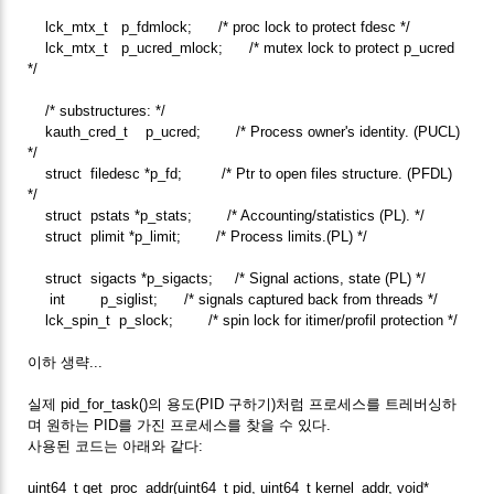
lck_mtx_t p_fdmlock; /* proc lock to protect fdesc */
lck_mtx_t p_ucred_mlock; /* mutex lock to protect p_ucred
*/
/* substructures: */
kauth_cred_t p_ucred; /* Process owner's identity. (PUCL)
*/
struct filedesc *p_fd; /* Ptr to open files structure. (PFDL)
*/
struct pstats *p_stats; /* Accounting/statistics (PL). */
struct plimit *p_limit; /* Process limits.(PL) */
struct sigacts *p_sigacts; /* Signal actions, state (PL) */
int p_siglist; /* signals captured back from threads */
lck_spin_t p_slock; /* spin lock for itimer/profil protection */
이하 생략...
실제 pid_for_task()의 용도(PID 구하기)처럼 프로세스를 트레버싱하
며 원하는 PID를 가진 프로세스를 찾을 수 있다.
사용된 코드는 아래와 같다:
uint64_t get_proc_addr(uint64_t pid, uint64_t kernel_addr, void*