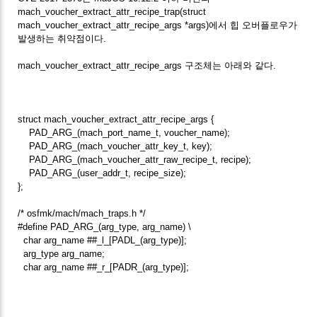
mach_voucher_extract_attr_recipe_trap(struct
mach_voucher_extract_attr_recipe_args *args)에서 힙 오버플로우가
발생하는 취약점이다.
mach_voucher_extract_attr_recipe_args 구조체는 아래와 같다.
struct mach_voucher_extract_attr_recipe_args {
PAD_ARG_(mach_port_name_t, voucher_name);
PAD_ARG_(mach_voucher_attr_key_t, key);
PAD_ARG_(mach_voucher_attr_raw_recipe_t, recipe);
PAD_ARG_(user_addr_t, recipe_size);
};
/* osfmk/mach/mach_traps.h */
#define PAD_ARG_(arg_type, arg_name) \
char arg_name ##_l_[PADL_(arg_type)];
arg_type arg_name;
char arg_name ##_r_[PADR_(arg_type)];