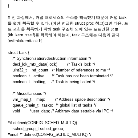
}
이전 과정에서, 커널 프로세스의 주소를 획득했기 때문에 커널 task
를 쉽게 획득할 수 있다. (이전 언급한 struct proc 참고)그런 다음, 포
트 권한을 획득하기 위해 task 구조체 안에 있는 포트권한 정보
(itk_kern_sself)를 획득해야 하는데, task 구조체는 다음과 같다.
[osfmk/kern/task.h]
struct task {
/* Synchronization/destruction information */
decl_lck_mtx_data(,lock) /* Task's lock */
uint32_t ref_count; /* Number of references to me */
boolean_t active; /* Task has not been terminated */
boolean_t halting; /* Task is being halted */
/* Miscellaneous */
vm_map_t map; /* Address space description */
queue_chain_t tasks; /* global list of tasks */
void *user_data; /* Arbitrary data settable via IPC */
#if defined(CONFIG_SCHED_MULTIQ)
sched_group_t sched_group;
#endif /* defined(CONFIG_SCHED_MULTIQ) */