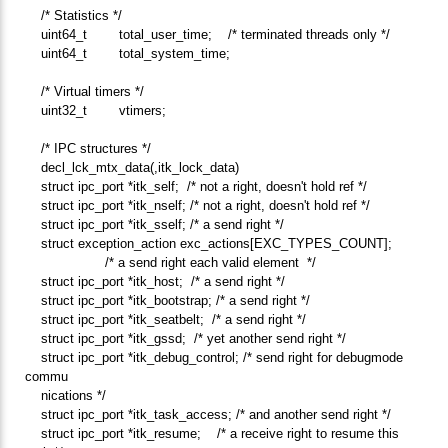
/* Statistics */
uint64_t total_user_time; /* terminated threads only */
uint64_t total_system_time;
/* Virtual timers */
uint32_t vtimers;
/* IPC structures */
decl_lck_mtx_data(,itk_lock_data)
struct ipc_port *itk_self; /* not a right, doesn't hold ref */
struct ipc_port *itk_nself; /* not a right, doesn't hold ref */
struct ipc_port *itk_sself; /* a send right */
struct exception_action exc_actions[EXC_TYPES_COUNT];
/* a send right each valid element */
struct ipc_port *itk_host; /* a send right */
struct ipc_port *itk_bootstrap; /* a send right */
struct ipc_port *itk_seatbelt; /* a send right */
struct ipc_port *itk_gssd; /* yet another send right */
struct ipc_port *itk_debug_control; /* send right for debugmode
commu
nications */
struct ipc_port *itk_task_access; /* and another send right */
struct ipc_port *itk_resume; /* a receive right to resume this