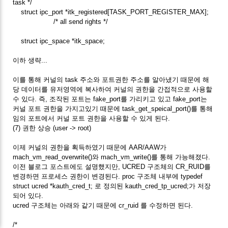
task */
struct ipc_port *itk_registered[TASK_PORT_REGISTER_MAX];
/* all send rights */
struct ipc_space *itk_space;
이하 생략...
이를 통해 커널의 task 주소와 포트권한 주소를 알아냈기 때문에 해
당 데이터를 유저영역에 복사하여 커널의 권한을 간접적으로 사용할
수 있다. 즉, 조작된 포트는 fake_port를 가리키고 있고 fake_port는
커널 포트 권한을 가지고있기 때문에 task_get_speical_port()를 통해
임의 포트에서 커널 포트 권한을 사용할 수 있게 된다.
(7) 권한 상승 (user -> root)
이제 커널의 권한을 획득하였기 때문에 AAR/AAW가
mach_vm_read_overwrite()와 mach_vm_write()를 통해 가능해졌다.
이전 블로그 포스트에도 설명했지만, UCRED 구조체의 CR_RUID를
변경하면 프로세스 권한이 변경된다. proc 구조체 내부에 typedef
struct ucred *kauth_cred_t; 로 정의된 kauth_cred_tp_ucred;가 저장
되어 있다.
ucred 구조체는 아래와 같기 때문에 cr_ruid 를 수정하면 된다.
/*