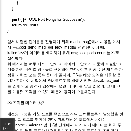
}
}
printf("[+] OOL Port Fengshui Success\n");
return ool_ports;
}
앞서 나열한 단계들을 진행하기 위해 mach_msg()에서 사용될 메시
지 구조(ool_send_msg, ool_recv_msg)를 선언한다. 이 때,
kalloc.256에 데이터를 배치하기 위해 msg_ool_ports.count는 32로
설정했다.
위 메시지는 너무 커서도 안되고, 작아서도 안되기 때문에 적절한 크
기를 가진 사이즈 멤버들로 구성해야 한다. 이후 전송-수신-재전송 과
정을 거치면 포트 풍수 준비가 끝나며, OS는 해당 영역을 사용할 준
비가 된다. 이 시점에서 오버플로우를 발생 시키면 desc의 ipc_port
를 덮게 되고 공격자 입장에서 덮인 데이터를 알고 있으며, 그 데이터
를 마음껏 조작할 수 있기 때문에 공격이 수월해진다.
(3) 조작된 데이터 찾기
재전송 과정을 거친 포트를 주변으로 하여 오버플로우가 발생했을 것
이며, 그 포트를 찾아야 한다. 참조 대상은 포트에서 사용된
List
descriptor의 address 멤버 (앞 단계에서 미리 더미 데이터로 채워 두
Open
었음)이며 해당 포트가 변경되었는지와 유효한 포트인지 확인한다.