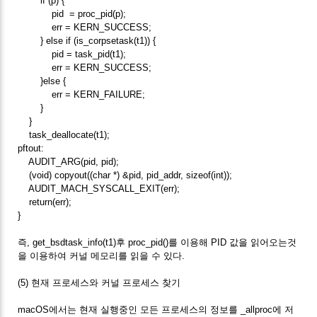
if (p) {
pid = proc_pid(p);
err = KERN_SUCCESS;
} else if (is_corpsetask(t1)) {
pid = task_pid(t1);
err = KERN_SUCCESS;
}else {
err = KERN_FAILURE;
}
}
task_deallocate(t1);
pftout:
AUDIT_ARG(pid, pid);
(void) copyout((char *) &pid, pid_addr, sizeof(int));
AUDIT_MACH_SYSCALL_EXIT(err);
return(err);
}
즉, get_bsdtask_info(t1)후 proc_pid()를 이용해 PID 값을 읽어오는것
을 이용하여 커널 메모리를 읽을 수 있다.
(5) 현재 프로세스와 커널 프로세스 찾기
macOS에서는 현재 실행중인 모든 프로세스의 정보를 _allproc에 저