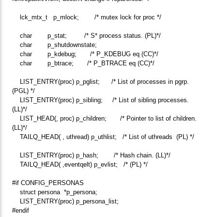
lck_mtx_t p_mlock; /* mutex lock for proc */
char p_stat; /* S* process status. (PL)*/
char p_shutdownstate;
char p_kdebug; /* P_KDEBUG eq (CC)*/
char p_btrace; /* P_BTRACE eq (CC)*/
LIST_ENTRY(proc) p_pglist; /* List of processes in pgrp.
(PGL) */
LIST_ENTRY(proc) p_sibling; /* List of sibling processes.
(LL)*/
LIST_HEAD(, proc) p_children; /* Pointer to list of children.
(LL)*/
TAILQ_HEAD( , uthread) p_uthlist; /* List of uthreads (PL) */
LIST_ENTRY(proc) p_hash; /* Hash chain. (LL)*/
TAILQ_HEAD( ,eventqelt) p_evlist; /* (PL) */
#if CONFIG_PERSONAS
struct persona *p_persona;
LIST_ENTRY(proc) p_persona_list;
#endif