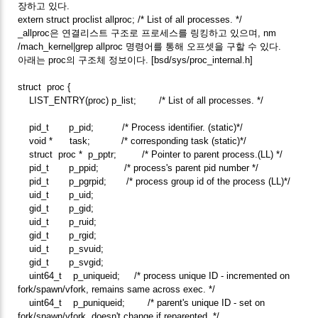
장하고 있다.
extern struct proclist allproc; /* List of all processes. */
_allproc은 연결리스트 구조로 프로세스를 링킹하고 있으며, nm
/mach_kernel|grep allproc 명령어를 통해 오프셋을 구할 수 있다.
아래는 proc의 구조체 정보이다. [bsd/sys/proc_internal.h]
struct proc {
LIST_ENTRY(proc) p_list; /* List of all processes. */
pid_t p_pid; /* Process identifier. (static)*/
void * task; /* corresponding task (static)*/
struct proc * p_pptr; /* Pointer to parent process.(LL) */
pid_t p_ppid; /* process's parent pid number */
pid_t p_pgrpid; /* process group id of the process (LL)*/
uid_t p_uid;
gid_t p_gid;
uid_t p_ruid;
gid_t p_rgid;
uid_t p_svuid;
gid_t p_svgid;
uint64_t p_uniqueid; /* process unique ID - incremented on
fork/spawn/vfork, remains same across exec. */
uint64_t p_puniqueid; /* parent's unique ID - set on
fork/spawn/vfork, doesn't change if reparented. */