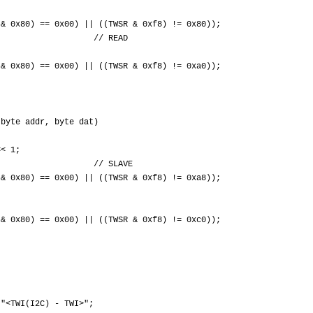
0) == 0x00) || ((TWSR & 0xf8) != 0x80));
DR; // READ
0) == 0x00) || ((TWSR & 0xf8) != 0xa0));
(byte addr, byte dat)
 1;
44; // SLAVE
0) == 0x00) || ((TWSR & 0xf8) != 0xa8));
0) == 0x00) || ((TWSR & 0xf8) != 0xc0));
{
WI(I2C) - TWI>";