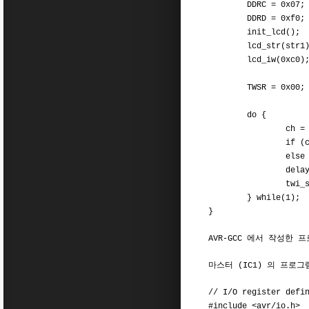
DDRC = 0x07;
DDRD = 0xf0;
init_lcd();
lcd_str(str1)
lcd_iw(0xc0)
TWSR = 0x00;
do {
ch = twi_sla
if (ch == ESC
else lc
delay_ms
twi_slave_wr
} while(1);
}
AVR-GCC 에서 작성한
마스터 (IC1) 의 프로
// I/O register defi
#include <avr/io.h>