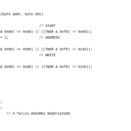
e(byte addr, byte dat)
a4; // START
0) == 0x00) || ((TWSR & 0xf8) != 0x08));
 << 1; // ADDRESS
0) == 0x00) || ((TWSR & 0xf8) != 0x18));
at; // WRITE
0) == 0x00) || ((TWSR & 0xf8) != 0x28));
{
;
;
-Tal=11.0592MHz BAUD=115200