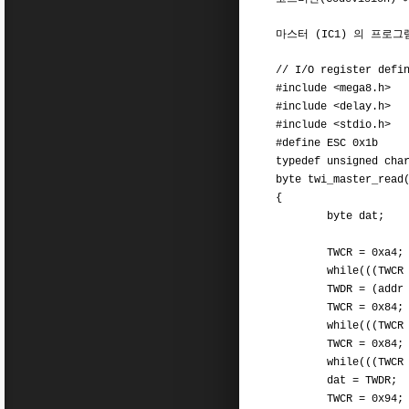
마스터 (IC1) 의 프로
// I/O register defi
#include <mega8.h>
#include <delay.h>
#include <stdio.h>
#define ESC 0x1b
typedef unsigned cha
byte twi_master_read
{
byte dat;
TWCR = 0x
while(((TWCR & 0x8
TWDR = (addr <<
TWCR = 0x84;
while(((TWCR & 0x8
TWCR = 0x84;
while(((TWCR & 0x8
dat = TWDR;
TWCR = 0x94;