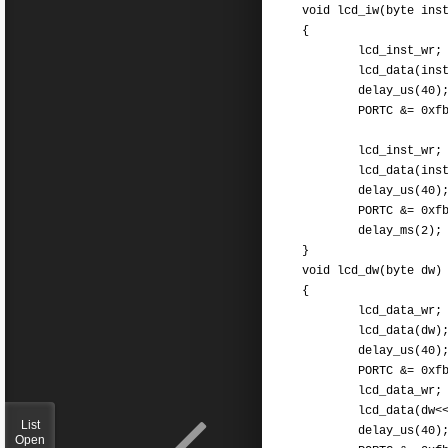
void lcd_iw(byte ins
{
lcd_inst_wr;
lcd_data(inst
delay_us(40)
PORTC &= 0xfb
lcd_inst_wr;
lcd_data(inst<
delay_us(40)
PORTC &= 0xfb
delay_ms(2);
}
void lcd_dw(byte dw)
{
lcd_data_wr;
lcd_data(dw)
delay_us(40)
PORTC &= 0xfb
lcd_data_wr;
lcd_data(dw<<
List
delay_us(40)
Open