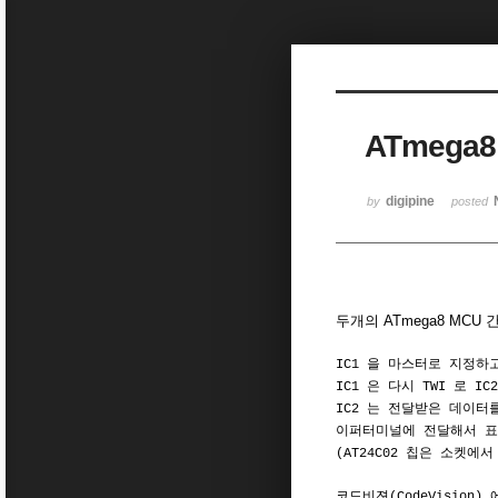
Sketchbook5, 스케치북5
ATmega
Sketchbook5, 스케치북5
digipine
by
posted
두개의 ATmega8 MC
IC1 을 마스터로 지정하
IC1 은 다시 TWI 로 
IC2 는 전달받은 데이터를
이퍼터미널에 전달해서 표
(AT24C02 칩은 소켓에
코드비젼(CodeVision