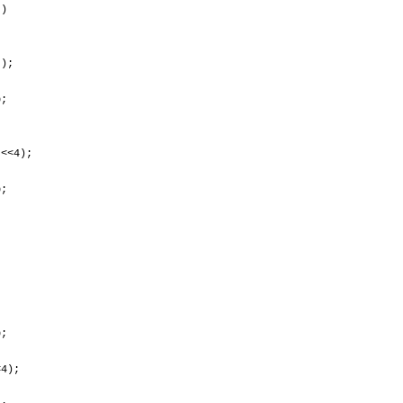
t)
);
;
;
<4);
;
;
;
;
;
4);
;