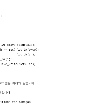
;
;
ve_read(0x38);
) lcd_iw(0xc0);
d_dw(ch);
(1);
ite(0x38, ch);
 프로그램은 아래와 같습니다.
그램입니다.
nitions for ATmega8