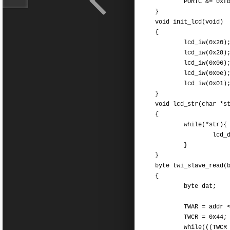
PORTC &= 0xfb
}
void init_lcd(void)
{
lcd_iw(0x20)
lcd_iw(0x28)
lcd_iw(0x06)
lcd_iw(0x0e)
lcd_iw(0x01)
}
void lcd_str(char *s
{
while(*str){
lcd_dw(*st
}
}
byte twi_slave_read(
{
byte dat;
TWAR = addr <<
TWCR = 0x
while(((TWCR & 0x8