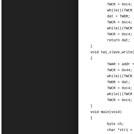
TWCR = 0xc4;
while(((TWCR & 0x8
dat = TW
TWCR = 0xc4;
while(((TWCR & 0x8
TWCR = 0xc4;
return dat;
}
void twi_slave_write
{
TWAR = addr <<
TWCR = 0x
while(((TWCR & 0x8
TWDR = dat;
TWCR = 0xc4;
while(((TWCR & 0x8
TWCR = 0xc4;
}
void main(void)
byte ch;
char *str1 = "<T