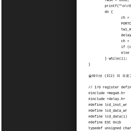
TWSR = 0x00;
printf("\n\rEnter
do {
ch = getch
PORTC = 
twi_master_wr
delay_us(
ch = twi_mast
if (ch == ESC
else putch
} while(1);
}
슬레이브 (IC2) 의 프
// I/O register defi
#include <mega8.h>
#include <delay.h>
#define lcd_inst_w
#define lcd_data_w
#define lcd_data(i
#define ESC 0x1b
typedef unsigned cha