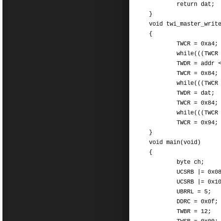
return dat;
}
void twi_master_writ
{
TWCR = 0x
while(((TWCR & 0x8
TWDR = addr
TWCR = 0x84;
while(((TWCR & 0x8
TWDR = d
TWCR = 0x84;
while(((TWCR & 0x8
TWCR = 0x94;
}
void main(void)
byte ch;
UCSRB |= 0x08
UCSRB |= 0x10
UBRRL = 5; // X
DDRC = 0x0f;
TWBR = 12;