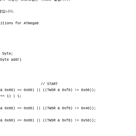
그램입니다.
nitions for ATmega8
r byte;
(byte addr)
a4; // START
0) == 0x00) || ((TWSR & 0xf8) != 0x08));
 1) | 1;
0) == 0x00) || ((TWSR & 0xf8) != 0x40));
0) == 0x00) || ((TWSR & 0xf8) != 0x58));