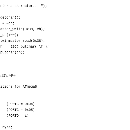
 a character....");
ar();
~ch;
ite(0x38, ch);
100);
er_read(0x38);
) putchar('\f');
ar(ch);
로그램입니다.
nitions for ATmega8
r (PORTC = 0x04)
r (PORTC = 0x05)
) (PORTD = i)
r byte;