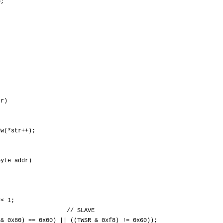
;
;
;
;
;
;
tr)
r++);
byte addr)
 1;
44; // SLAVE
0) == 0x00) || ((TWSR & 0xf8) != 0x60));