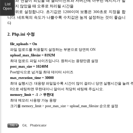
서버와 연결이 되었을 때 클라이언트와 서버간에 아무런 메시지가 발
List
생하지 않았을 때 오류로 처리될 시간을
Open
초단위로 설정합니다. 초기값은 1200이며 보통은 300초로 지정을 합
니다. 네트웍의 속도가 나쁠수록 수치값은 높게 설정하는 것이 좋습니
다
2. Php.ini 수정
file_uploads = On
파일 업로드를 허용할지 설정하는 부분으로 당연히 ON
upload_max_filesize = 8192M
최대 업로드 파일 사이즈입니다. 원하시는 용량만큼 설정
post_max_size = 10240M
Post방식으로 넘겨질 최대 데이터 사이즈
max_execution_time = 30000
최대 실행시간. 대용량 파일일수록 시간이 많이 걸리니 당연 실행시간을 늘려 
0으로 세팅하면 무한대이니 알아서 적당히 세팅해 주십시오.
memory_limit = -1 -> 무한대
최대 메모리 사용량 가능 용량
크기를 memory_limit > post_max_size > upload_man_filesize 순으로 설정
Git
,
Phabricator
TAG •