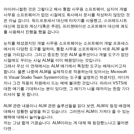
아이러니컬한 것은 그렇다고 해서 통합 사무용 소프트웨어, 심지어 개별
사무용 소프트웨어가 없던 시절에도 회사에서 문서를 작성하지 않았던 것
은 아닐 겁니다. 워드프로세서 대신에 타자기를 사용했고, 스프레드시트
대신에 장표와 계산기(혹은 주판), 프리젠테이션 소프트웨어 대신에 괘도
를 사용해서 진행을 했을 겁니다.
눈치를 채셨겠지만 개별 사무용 소프트웨어는 소프트웨어 개발 프로세스
에서의 다양한 도구를 말하며, 통합 사무용 소프트웨어가 바로 ALM 솔루
션을 가리킵니다. 그리고 중요한 것은 ALM 솔루션이나 개별 도구가 없던
시절에도 우리는 사실 ALM을 이미 해왔었다는 것입니다.
그래서 우선 이 연재에서는 ALM 얘기에서 특정한 도구는 배제시키고자
합니다. 물론 나중에 ALM을 실제적으로 적용하는데 있어서는 Microsoft
의 Visual Studio Team System이라는 도구를 설명하긴 하겠지만, 어디까
지나 그건 적용의 차원에서 드는 예에 불과한 것입니다. 따라서 VSTS에
대한 얘기를 기대하시는 분이 있다면, 그 얘기가 나올 때까지는 한참 기다
리셔야 할 듯 합니다.
ALM 관련 내용이나 ALM 관련 솔루션들을 읽다 보면, ALM의 등장 배경에
대해서 장황한 설명을 하고 있습니다. 그러면서 ALM이 가져다 줄 수 있는
혜택에 대해서 늘어놓습니다.
저는 그냥 짧게 가겠습니다. ALM이라는 게 대체 왜 등장했느냐고 물어본
다면…