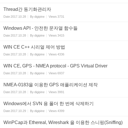
Thread간 동기화관리자
Date
2017.10.28
By
digipine
Views
3731
Windows API - 안전한 문자열 함수들
Date
2017.10.28
By
digipine
Views
3415
WIN CE C++ 시리얼 제어 방법
Date
2017.10.28
By
digipine
Views
4336
WIN CE, GPS - NMEA protocol - GPS Virtual Driver
Date
2017.10.28
By
digipine
Views
6937
NMEA-0183을 이용한 GPS 애플리케이션 제작
Date
2017.10.28
By
digipine
Views
3991
Windows에서 SVN 용 폴더 한 번에 삭제하기
Date
2017.10.29
By
digipine
Views
4399
WinPCap과 Ethereal, Wireshark 을 이용한 스니핑(Sniffing)