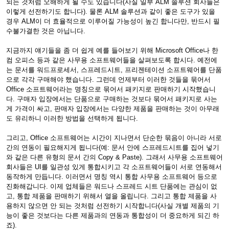
되는 것처럼 오해하게 될 수도 있습니다(사실 일부 ALM 솔루션 회사들은
이렇게 선전하기도 합니다). 물론 ALM 솔루션과 같이 좋은 도구가 있을
경우 ALM이 더 효율적으로 이루어질 가능성이 높긴 합니다만, 반드시 필
수불가결한 것은 아닙니다.
지금까지 얘기들을 좀 더 쉽게 예를 들어보기 위해 Microsoft Office나 한
컴 오피스 등과 같은 사무용 소프트웨어들을 살펴보도록 합시다. 예전에
는 문서를 워드프로세서, 스프레드시트, 프리젠테이션 소프트웨어를 단품
으로 각각 구매해야 했습니다. 그런데 언제부터 이러한 것들을 묶어서
Office 소프트웨어라는 명칭으로 묶어서 패키지로 판매하기 시작했습니
다. 구매자 입장에서는 단품으로 구매하는 것보다 묶어서 패키지로 사는
게 가격이 싸고, 판매자 입장에서는 다양한 제품을 판매하는 것이 아무래
도 유리하니 이러한 방법을 선택하게 됩니다.
그리고, Office 소프트웨어는 시간이 지나면서 단순한 묶음이 아니라 서로
간의 연동이 필요해지게 됩니다(예: 문서 안에 스프레드시트를 집어 넣기
와 같은 다른 유형의 문서 간의 Copy & Paste). 그래서 사무용 소프트웨어
회사들은 UI를 일관성 있게 통합시키고 각 소프트웨어들이 서로 연동해서
동작하게 만듭니다. 이러면서 명칭 역시 통합 사무용 소프트웨어 등으로
진화해갑니다. 이제 업체들은 워드나 스프레드 시트 단품에는 관심이 없
고, 통합 제품을 판매하기 위해서 열을 올립니다. 그리고 통합 제품을 사
용하지 않으면 안 되는 것처럼 선전하기 시작합니다(사실 개별 제품의 기
능이 좋은 것보다는 다른 제품과의 연동과 통합성이 더 중요하게 되긴 하
죠).