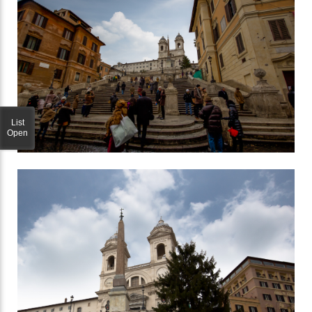
List
Open