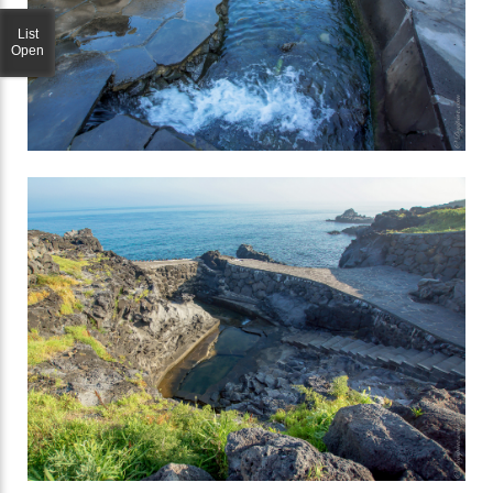
List
Open