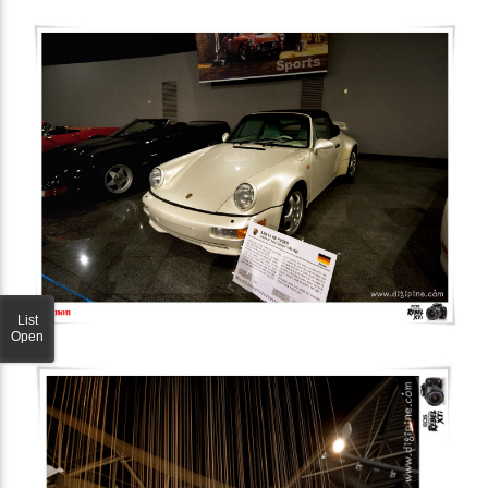
List
Open