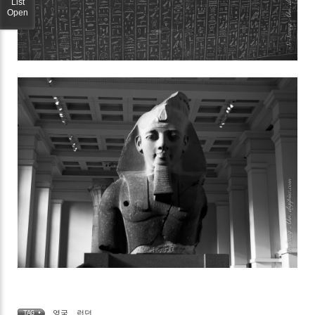
List
Open
영국
,
런던
TAG •