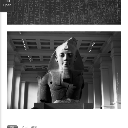
List
Open
영국
,
런던
TAG •