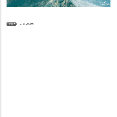
파타고니아
TAG •