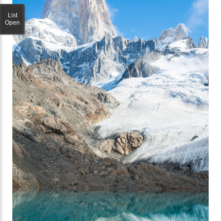
List
Open