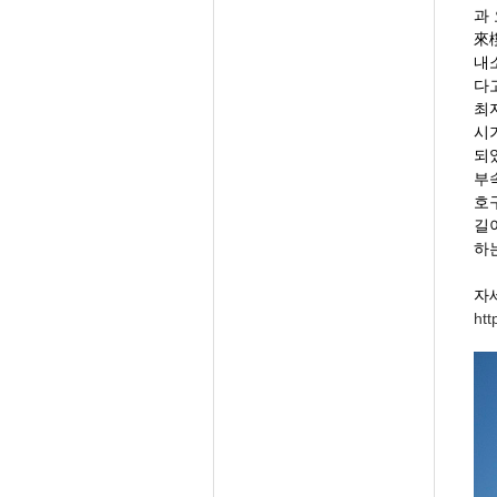
과
來樓
내
다
최
시
되
부
호
길
하
자
htt