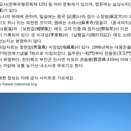
 요사(전북유형문화재 125) 등 여러 문화재가 있으며, 정문에는 실상사지
)가 있다.
소사의 유래에 관하여, 일설에는 중국 당(唐)나라 장수 소정방(蘇定方)이 
고도 하나 이는 와전된 것이며, 원래는 소래사(蘇來寺)였음이 《동국여지
자(崔滋)의 《보한집(補閑集)》에도 고려 인종 때 정지상(鄭知常)이 
가 기록되어 있다. 또 이규보(李奎報)의 《남행일기(南行日記)》에도 소
었는지는 분명하지 않다
속암자로는 청련암(靑蓮庵)·지장암(地藏庵)이 있다. 1986년에는 대웅전을
구역(전북기념물 78)으로 지정되었다. 일주문(一柱門)부터 천왕문(天王門)
이 유명하다. 전라북도 부안군 진서면 석포리 관음봉(觀音峰:433m) 아
는 까닭에 보통 능가산 내소사로 부르기도 한다.
세한 정보는 아래 공식 사이트로 가보세요.
p://www.naesosa.org