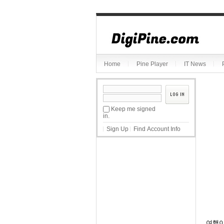
Sketchbook5, 스케치북5
Home
Pine Player
IT News
Sketchbook5, 스케치북5
Keep me signed
in.
Sign Up
Find Account Info
여행이