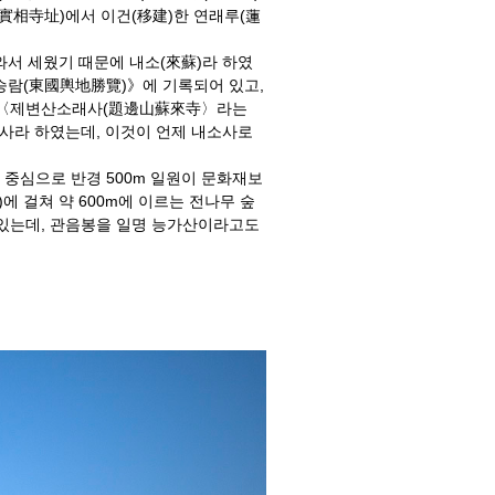
(實相寺址)에서 이건(移建)한 연래루(蓮
와서 세웠기 때문에 내소(來蘇)라 하였
승람(東國輿地勝覽)》에 기록되어 있고,
지은 〈제변산소래사(題邊山蘇來寺〉라는
래사라 하였는데, 이것이 언제 내소사로
 중심으로 반경 500m 일원이 문화재보
에 걸쳐 약 600m에 이르는 전나무 숲
래 있는데, 관음봉을 일명 능가산이라고도