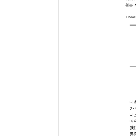
원본 
Home
대
가
내소
매
(
동종