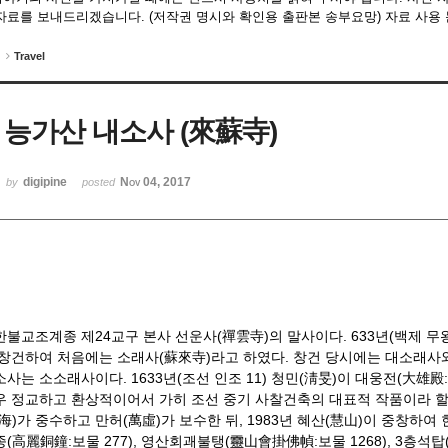
자료를 보내드리겠습니다. (저작권 명시와 확인용 출판본 송부요망) 자료 사용 문의처 :
Travel
능가산 내소사 (來蘇寺)
digipine
Nov 04, 2017
by
posted
한불교조계종 제24교구 본사 선운사(禪雲寺)의 말사이다. 633년(백제 무왕
 창건하여 처음에는 소래사(蘇來寺)라고 하였다. 창건 당시에는 대소래사
사는 소소래사이다. 1633년(조선 인조 11) 청민(淸旻)이 대웅전(大雄殿
우 정교하고 환상적이어서 가히 조선 중기 사찰건축의 대표적 작품이라 할 수 있
觀海)가 중수하고 만허(萬虛)가 보수한 뒤, 1983년 혜산(慧山)이 중창하여
(高麗銅鐘:보물 277), 영산회괘불탱(靈山會掛佛幀:보물 1268), 3층석탑