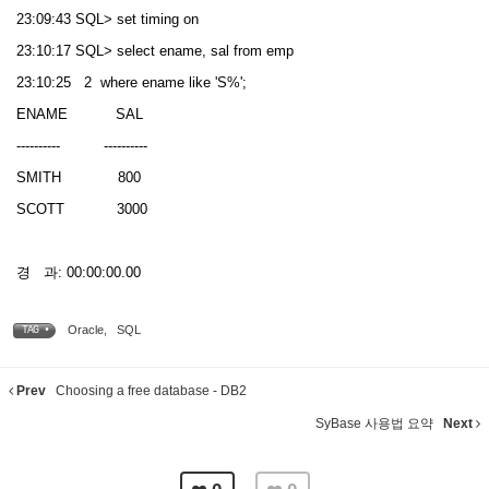
23:09:43 SQL> set timing on
23:10:17 SQL> select ename, sal from emp
23:10:25 2 where ename like 'S%';
ENAME SAL
---------- ----------
SMITH 800
SCOTT 3000
경 과: 00:00:00.00
Oracle
,
SQL
TAG •
Prev
Choosing a free database - DB2
SyBase 사용법 요약
Next