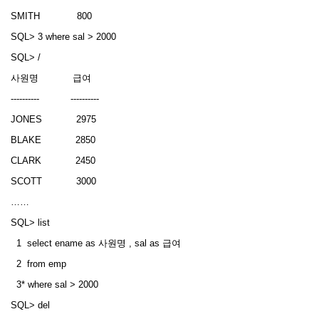
SMITH 800
SQL> 3 where sal > 2000
SQL> /
사원명 급여
---------- ----------
JONES 2975
BLAKE 2850
CLARK 2450
SCOTT 3000
……
SQL> list
1 select ename as 사원명 , sal as 급여
2 from emp
3* where sal > 2000
SQL> del