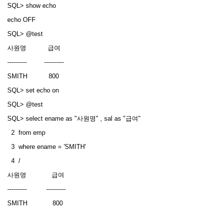
SQL> show echo
echo OFF
SQL> @test
사원명 급여
---------- ----------
SMITH 800
SQL> set echo on
SQL> @test
SQL> select ename as "사원명" , sal as "급여"
2 from emp
3 where ename = 'SMITH'
4 /
사원명 급여
---------- ----------
SMITH 800