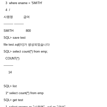
3 where ename = 'SMITH'
4 /
사원명 급여
---------- ----------
SMITH 800
SQL> save test
file test.sql(이)가 생성되었습니다
SQL> select count(*) from emp;
COUNT(*)
----------
14
SQL> list
1* select count(*) from emp
SQL> get test
1 select ename as "사원명" , sal as "급여"