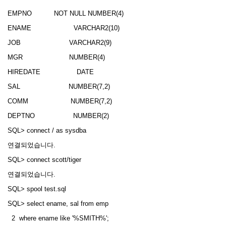
EMPNO NOT NULL NUMBER(4)
ENAME VARCHAR2(10)
JOB VARCHAR2(9)
MGR NUMBER(4)
HIREDATE DATE
SAL NUMBER(7,2)
COMM NUMBER(7,2)
DEPTNO NUMBER(2)
SQL> connect / as sysdba
연결되었습니다.
SQL> connect scott/tiger
연결되었습니다.
SQL> spool test.sql
SQL> select ename, sal from emp
2 where ename like '%SMITH%';