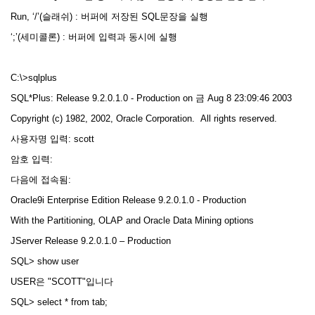
Run, ‘/’(슬래쉬) : 버퍼에 저장된 SQL문장을 실행
‘;’(세미콜론) : 버퍼에 입력과 동시에 실행
C:\>sqlplus
SQL*Plus: Release 9.2.0.1.0 - Production on 금 Aug 8 23:09:46 2003
Copyright (c) 1982, 2002, Oracle Corporation. All rights reserved.
사용자명 입력: scott
암호 입력:
다음에 접속됨:
Oracle9i Enterprise Edition Release 9.2.0.1.0 - Production
With the Partitioning, OLAP and Oracle Data Mining options
JServer Release 9.2.0.1.0 – Production
SQL> show user
USER은 "SCOTT"입니다
SQL> select * from tab;