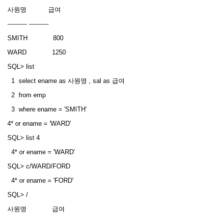
사원명 급여
---------- ----------
SMITH 800
WARD 1250
SQL> list
1 select ename as 사원명 , sal as 급여
2 from emp
3 where ename = 'SMITH'
4* or ename = 'WARD'
SQL> list 4
4* or ename = 'WARD'
SQL> c/WARD/FORD
4* or ename = 'FORD'
SQL> /
사원명 급여