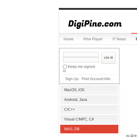
Sketchbook5, 스케치북5
Home
Pine Player
IT News
Sketchbook5, 스케치북5
Keep me signed
in.
Sign Up
Find Account Info
MacOS, iOS
Android, Java
C/C++
Visual C/MFC, C#
WAS, DB
이곳의