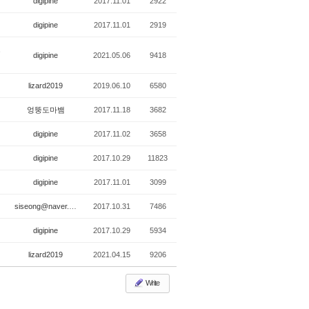
digipine
2017.11.01
2922
digipine
2017.11.01
2919
토
digipine
2021.05.06
9418
lizard2019
2019.06.10
6580
엉뚱도마뱀
2017.11.18
3682
digipine
2017.11.02
3658
digipine
2017.10.29
11823
digipine
2017.11.01
3099
siseong@naver.com
2017.10.31
7486
digipine
2017.10.29
5934
lizard2019
2021.04.15
9206
Write