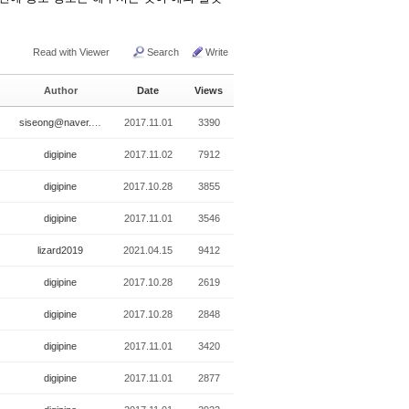
Read with Viewer
Search
Write
Author
Date
Views
siseong@naver.com
2017.11.01
3390
digipine
2017.11.02
7912
digipine
2017.10.28
3855
digipine
2017.11.01
3546
lizard2019
2021.04.15
9412
digipine
2017.10.28
2619
digipine
2017.10.28
2848
digipine
2017.11.01
3420
digipine
2017.11.01
2877